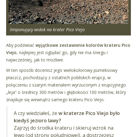
IImponujący widok na krater Pico Viejo
Aby podziwiać
wyjątkowe zestawienie kolorów krateru Pico
Viejo
, najlepiej jest oglądać go, gdy nie ma śniegu i
najwcześniej, jak to możliwe.
W ten sposób docenisz jego wielokolorowy pumeksowy
płaszcz, pochodzący z ostatnich pobliskich erupcji, w
połączeniu z szarym materiałem wyrzuconym z erupcyjnego
„leja” o średnicy 300 metrów i głębokości 100 metrów, który
znajduje się wewnątrz samego krateru Pico Viejo.
A czy wiedziałeś, że
w kraterze Pico Viejo było
kiedyś jezioro lawy?
Zajrzyj do środka krateru i skieruj wzrok na
lewo (od strony południowej), a dostrzeżesz