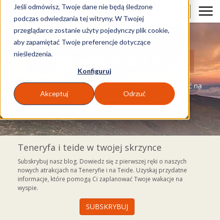
Jeśli odmówisz, Twoje dane nie będą śledzone
PL
podczas odwiedzania tej witryny. W Twojej
przeglądarce zostanie użyty pojedynczy plik cookie,
aby zapamiętać Twoje preferencje dotyczące
nieśledzenia.
Blog volcano Teide
Konfiguruj
Blog, na którym znajdziesz wszystko, co możesz robić na
Akceptuj
Odrzuć
Teneryfie
Teneryfa i teide w twojej skrzynce
Subskrybuj nasz blog. Dowiedz się z pierwszej ręki o naszych
nowych atrakcjach na Teneryfie i na Teide. Uzyskaj przydatne
informacje, które pomogą Ci zaplanować Twoje wakacje na
wyspie.