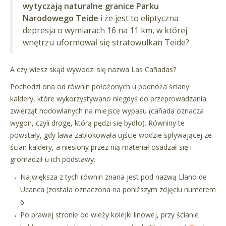
wytyczają naturalne granice Parku
Narodowego Teide
i że jest to eliptyczna
depresja o wymiarach 16 na 11 km, w której
wnętrzu uformował się stratowulkan Teide?
A czy wiesz skąd wywodzi się nazwa Las Cañadas?
Pochodzi ona od równin położonych u podnóża ściany
kaldery, które wykorzystywano niegdyś do przeprowadzania
zwierząt hodowlanych na miejsce wypasu (cañada oznacza
wygon, czyli drogę, którą pędzi się bydło). Równiny te
powstały, gdy lawa zablokowała ujście wodzie spływającej ze
ścian kaldery, a niesiony przez nią materiał osadzał się i
gromadził u ich podstawy.
Największa z tych równin znana jest pod nazwą Llano de
Ucanca (została oznaczona na poniższym zdjęciu numerem
6
Po prawej stronie od wieży kolejki linowej, przy ścianie