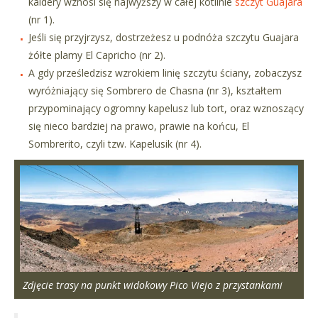
kaldery wznosi się najwyższy w całej kotlinie
szczyt Guajara
(nr 1).
Jeśli się przyjrzysz, dostrzeżesz u podnóża szczytu Guajara
żółte plamy El Capricho (nr 2).
A gdy prześledzisz wzrokiem linię szczytu ściany, zobaczysz
wyróżniający się Sombrero de Chasna (nr 3), kształtem
przypominający ogromny kapelusz lub tort, oraz wznoszący
się nieco bardziej na prawo, prawie na końcu, El
Sombrerito, czyli tzw. Kapelusik (nr 4).
Zdjęcie trasy na punkt widokowy Pico Viejo z przystankami