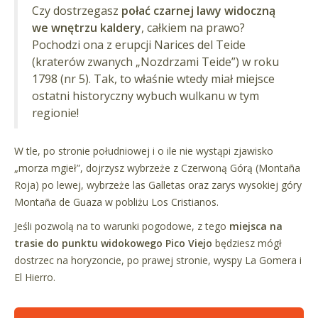
Czy dostrzegasz
połać czarnej lawy widoczną
we wnętrzu kaldery
, całkiem na prawo?
Pochodzi ona z erupcji Narices del Teide
(kraterów zwanych „Nozdrzami Teide”) w roku
1798 (nr 5). Tak, to właśnie wtedy miał miejsce
ostatni historyczny wybuch wulkanu w tym
regionie!
W tle, po stronie południowej i o ile nie wystąpi zjawisko
„morza mgieł”, dojrzysz wybrzeże z Czerwoną Górą (Montaña
Roja) po lewej, wybrzeże las Galletas oraz zarys wysokiej góry
Montaña de Guaza w pobliżu Los Cristianos.
Jeśli pozwolą na to warunki pogodowe, z tego
miejsca na
trasie do punktu widokowego Pico Viejo
będziesz mógł
dostrzec na horyzoncie, po prawej stronie, wyspy La Gomera i
El Hierro.