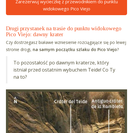
Zarezerwuj wycieczkę z przewodnikiem do punktu
widokowego Pico Viejo
Drugi przystanek na trasie do punktu widokowego
Pico Viejo: dawny krater
Czy dostrzegasz białawe wzniesienie rozciągające się po lewej
stronie drogi,
na samym początku szlaku do Pico Viejo
?
To pozostałość po dawnym kraterze, który
istniał przed ostatnim wybuchem Teide! Co Ty
na to?