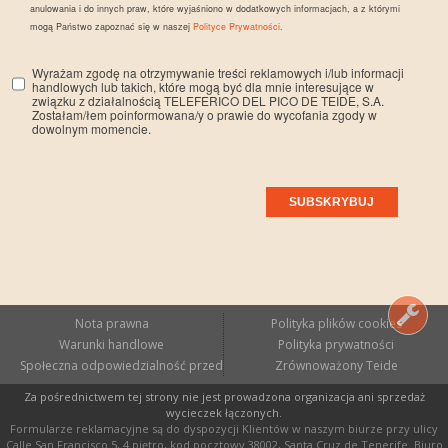
anulowania i do innych praw, które wyjaśniono w dodatkowych informacjach, a z którymi
mogą Państwo zapoznać się w naszej
Polityce Prywatności
.
Wyrażam zgodę na otrzymywanie treści reklamowych i/lub informacji
handlowych lub takich, które mogą być dla mnie interesujące w
związku z działalnością TELEFERICO DEL PICO DE TEIDE, S.A.
Zostałam/łem poinformowana/y o prawie do wycofania zgody w
dowolnym momencie.
Nota prawna
Polityka plików cookies
Warunki handlowe
Polityka prywatności
Społeczna odpowiedzialność przedsiębiorstw
Zrównoważony Teide
Za pośrednictwem tej strony nie jest prowadzona organizacja ani sprzedaż
wycieczek łączonych.
Formularze reklamacyjne są do dyspozycji Klientów w naszym biurze przy ulicy
Calle San Francisco 5, 4 piętro, kod pocztowy 38002, Santa Cruz de Tenerife. Biuro