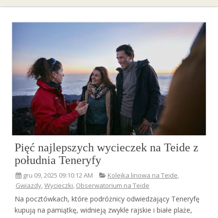
Pięć najlepszych wycieczek na Teide z
południa Teneryfy
gru 09, 2025 09:10:12 AM
Kolejka linowa na Teide
,
Gwiazdy
,
Wycieczki
,
Obserwatorium na Teide
Na pocztówkach, które podróżnicy odwiedzający Teneryfę
kupują na pamiątkę, widnieją zwykle rajskie i białe plaże,