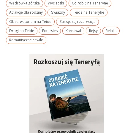
Wędrówka górska
Wycieczki
Co robić na Teneryfie
Atrakcje dla rodziny
Gwiazdy
Teide na Teneryfie
Obserwatorium na Teide
Zarządzaj rezerwacją
Drogi na Teide
Excursies
Karnawał
Rejsy
Relaks
Romantyczne chwile