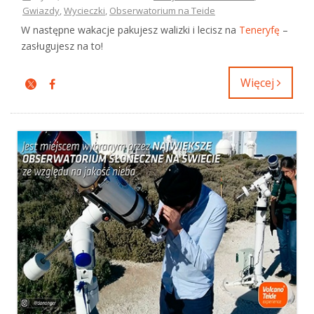
Gwiazdy
,
Wycieczki
,
Obserwatorium na Teide
W następne wakacje pakujesz walizki i lecisz na
Teneryfę
–
zasługujesz na to!
Więcej