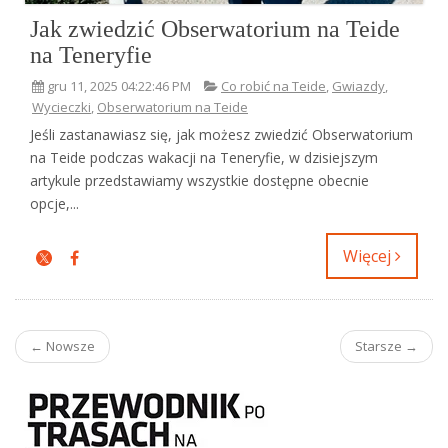
Jak zwiedzić Obserwatorium na Teide
na Teneryfie
gru 11, 2025 04:22:46 PM
Co robić na Teide
,
Gwiazdy
,
Wycieczki
,
Obserwatorium na Teide
Jeśli zastanawiasz się, jak możesz zwiedzić Obserwatorium
na Teide podczas wakacji na Teneryfie, w dzisiejszym
artykule przedstawiamy wszystkie dostępne obecnie
opcje,...
Więcej
← Nowsze
Starsze →