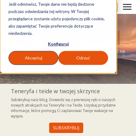
Jeśli odmówisz, Twoje dane nie będą śledzone
PL
podczas odwiedzania tej witryny. W Twojej
przeglądarce zostanie użyty pojedynczy plik cookie,
aby zapamiętać Twoje preferencje dotyczące
nieśledzenia.
Blog volcano Teide
Konfiguruj
Blog, na którym znajdziesz wszystko, co możesz robić na
Teneryfie
Akceptuj
Odrzuć
Teneryfa i teide w twojej skrzynce
Subskrybuj nasz blog. Dowiedz się z pierwszej ręki o naszych
nowych atrakcjach na Teneryfie i na Teide. Uzyskaj przydatne
informacje, które pomogą Ci zaplanować Twoje wakacje na
wyspie.