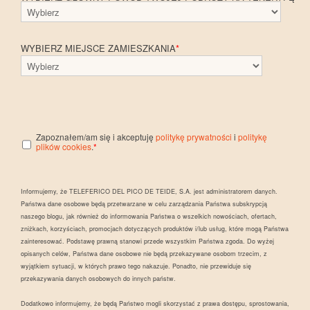
WYBIERZ MIEJSCE ZAMIESZKANIA
*
Zapoznałem/am się i akceptuję
politykę prywatności
i
politykę
plików cookies
.
*
Informujemy, że TELEFERICO DEL PICO DE TEIDE, S.A. jest administratorem danych.
Państwa dane osobowe będą przetwarzane w celu zarządzania Państwa subskrypcją
naszego blogu, jak również do informowania Państwa o wszelkich nowościach, ofertach,
zniżkach, korzyściach, promocjach dotyczących produktów i/lub usług, które mogą Państwa
zainteresować. Podstawę prawną stanowi przede wszystkim Państwa zgoda. Do wyżej
opisanych celów, Państwa dane osobowe nie będą przekazywane osobom trzecim, z
wyjątkiem sytuacji, w których prawo tego nakazuje. Ponadto, nie przewiduje się
przekazywania danych osobowych do innych państw.
Dodatkowo informujemy, że będą Państwo mogli skorzystać z prawa dostępu, sprostowania,