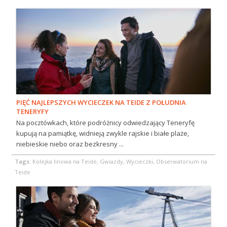
PIĘĆ NAJLEPSZYCH WYCIECZEK NA TEIDE Z POŁUDNIA
TENERYFY
Na pocztówkach, które podróżnicy odwiedzający Teneryfę
kupują na pamiątkę, widnieją zwykle rajskie i białe plaże,
niebieskie niebo oraz bezkresny ...
Tags:
Kolejka linowa na Teide, Gwiazdy, Wycieczki, Obserwatorium na
Teide