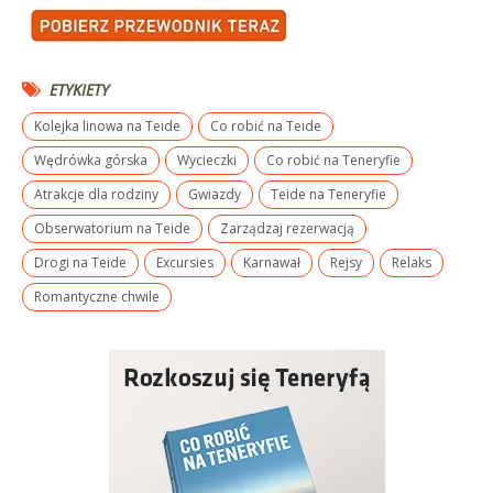
ETYKIETY
Kolejka linowa na Teide
Co robić na Teide
Wędrówka górska
Wycieczki
Co robić na Teneryfie
Atrakcje dla rodziny
Gwiazdy
Teide na Teneryfie
Obserwatorium na Teide
Zarządzaj rezerwacją
Drogi na Teide
Excursies
Karnawał
Rejsy
Relaks
Romantyczne chwile