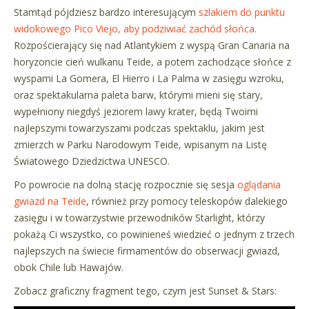
Stamtąd pójdziesz bardzo interesującym
szlakiem do punktu
widokowego Pico Viejo, aby podziwiać zachód słońca.
Rozpościerający się nad Atlantykiem z wyspą Gran Canaria na
horyzoncie cień wulkanu Teide, a potem zachodzące słońce z
wyspami La Gomera, El Hierro i La Palma w zasięgu wzroku,
oraz spektakularna paleta barw, którymi mieni się stary,
wypełniony niegdyś jeziorem lawy krater, będą Twoimi
najlepszymi towarzyszami podczas spektaklu, jakim jest
zmierzch w Parku Narodowym Teide, wpisanym na Listę
Światowego Dziedzictwa UNESCO.
Po powrocie na dolną stację rozpocznie się sesja
oglądania
gwiazd na Teide
, również przy pomocy teleskopów dalekiego
zasięgu i w towarzystwie przewodników Starlight, którzy
pokażą Ci wszystko, co powinieneś wiedzieć o jednym z trzech
najlepszych na świecie firmamentów do obserwacji gwiazd,
obok Chile lub Hawajów.
Zobacz graficzny fragment tego, czym jest Sunset & Stars: