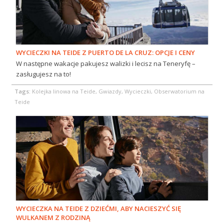
WYCIECZKI NA TEIDE Z PUERTO DE LA CRUZ: OPCJE I CENY
W następne wakacje pakujesz walizki i lecisz na Teneryfę –
zasługujesz na to!
Tags:
Kolejka linowa na Teide, Gwiazdy, Wycieczki, Obserwatorium na
Teide
WYCIECZKA NA TEIDE Z DZIEĆMI, ABY NACIESZYĆ SIĘ
WULKANEM Z RODZINĄ