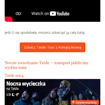
Jeśli Ci się spodobała, możesz zobaczyć ją całą tutaj:
Zobacz Teide Tour z Kolejką linową
Nocne zwiedzanie Teide − transport publiczny
wykluczony
Teide nocą