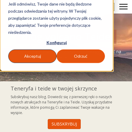
Jeśli odmówisz, Twoje dane nie będą śledzone
PL
podczas odwiedzania tej witryny. W Twojej
przeglądarce zostanie użyty pojedynczy plik cookie,
aby zapamiętać Twoje preferencje dotyczące
nieśledzenia.
Blog volcano Teide
Konfiguruj
Blog, na którym znajdziesz wszystko, co możesz robić na
Akceptuj
Odrzuć
Teneryfie
Teneryfa i teide w twojej skrzynce
Subskrybuj nasz blog. Dowiedz się z pierwszej ręki o naszych
nowych atrakcjach na Teneryfie i na Teide. Uzyskaj przydatne
informacje, które pomogą Ci zaplanować Twoje wakacje na
wyspie.