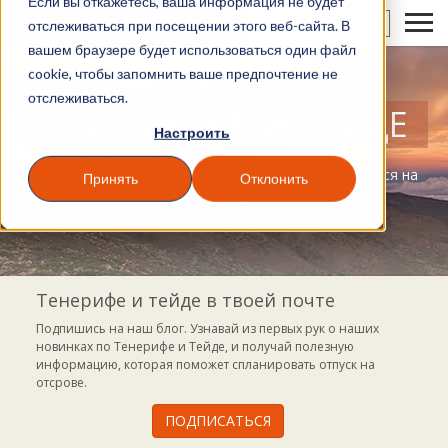
Если вы откажетесь, ваша информация не будет
RU
отслеживаться при посещении этого веб-сайта. В
вашем браузере будет использоваться один файл
cookie, чтобы запомнить ваше предпочтение не
отслеживаться.
БЛОГ ВУЛКАНА ТЕЙДЕ
Настроить
Блог, где можно найти все, чем ты можешь заняться на
Принять
Отклонить
Тенерифе
Тенерифе и тейде в твоей почте
Подпишись на наш блог. Узнавай из первых рук о наших
новинках по Тенерифе и Тейде, и получай полезную
информацию, которая поможет спланировать отпуск на
отсрове.