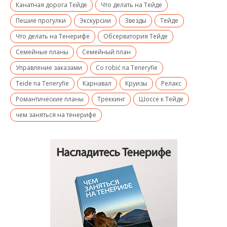
Канатная дорога Тейде
Что делать на Тейде
Пешие прогулки
Экскурсии
Звезды
Тейде
Что делать на Тенерифе
Обсерватория Тейде
Семейные планы
Семейный план
Управление заказами
Co robić na Teneryfie
Teide na Teneryfie
Карнавал
Круизы
Релакс
Романтические планы
Треккинг
Шоссе к Тейде
чем заняться на тенерифе