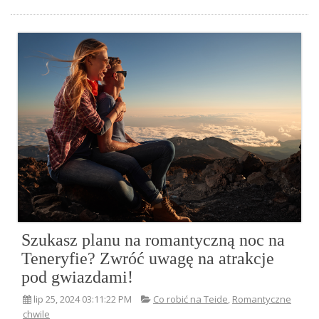
Szukasz planu na romantyczną noc na
Teneryfie? Zwróć uwagę na atrakcje
pod gwiazdami!
lip 25, 2024 03:11:22 PM
Co robić na Teide
,
Romantyczne
chwile