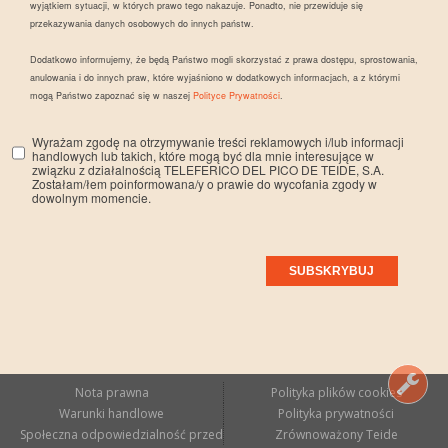
wyjątkiem sytuacji, w których prawo tego nakazuje. Ponadto, nie przewiduje się
przekazywania danych osobowych do innych państw.
Dodatkowo informujemy, że będą Państwo mogli skorzystać z prawa dostępu, sprostowania,
anulowania i do innych praw, które wyjaśniono w dodatkowych informacjach, a z którymi
mogą Państwo zapoznać się w naszej
Polityce Prywatności
.
Wyrażam zgodę na otrzymywanie treści reklamowych i/lub informacji
handlowych lub takich, które mogą być dla mnie interesujące w
związku z działalnością TELEFERICO DEL PICO DE TEIDE, S.A.
Zostałam/łem poinformowana/y o prawie do wycofania zgody w
dowolnym momencie.
Nota prawna
Polityka plików cookies
Warunki handlowe
Polityka prywatności
Społeczna odpowiedzialność przedsiębiorstw
Zrównoważony Teide