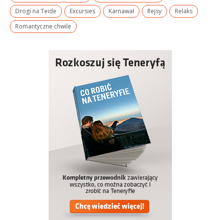
Drogi na Teide
Excursies
Karnawał
Rejsy
Relaks
Romantyczne chwile