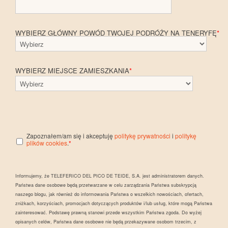
WYBIERZ GŁÓWNY POWÓD TWOJEJ PODRÓŻY NA TENERYFĘ
*
WYBIERZ MIEJSCE ZAMIESZKANIA
*
Zapoznałem/am się i akceptuję
politykę prywatności
i
politykę
plików cookies
.
*
Informujemy, że TELEFERICO DEL PICO DE TEIDE, S.A. jest administratorem danych.
Państwa dane osobowe będą przetwarzane w celu zarządzania Państwa subskrypcją
naszego blogu, jak również do informowania Państwa o wszelkich nowościach, ofertach,
zniżkach, korzyściach, promocjach dotyczących produktów i/lub usług, które mogą Państwa
zainteresować. Podstawę prawną stanowi przede wszystkim Państwa zgoda. Do wyżej
opisanych celów, Państwa dane osobowe nie będą przekazywane osobom trzecim, z