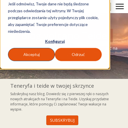
Jeśli odmówisz, Twoje dane nie będą śledzone
PL
podczas odwiedzania tej witryny. W Twojej
przeglądarce zostanie użyty pojedynczy plik cookie,
aby zapamiętać Twoje preferencje dotyczące
nieśledzenia.
Blog volcano Teide
Konfiguruj
Blog, na którym znajdziesz wszystko, co możesz robić na
Teneryfie
Akceptuj
Odrzuć
Teneryfa i teide w twojej skrzynce
Subskrybuj nasz blog. Dowiedz się z pierwszej ręki o naszych
nowych atrakcjach na Teneryfie i na Teide. Uzyskaj przydatne
informacje, które pomogą Ci zaplanować Twoje wakacje na
wyspie.