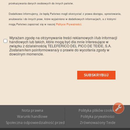
przekazywania danych osobowych do innych państw.
Dodatkowo informujemy, że będą Państwo mogli skorzystać z prawa dostępu, sprostowania,
anulowania i do innych praw, które wyjaśniono w dodatkowych informacjach, a z którymi
mogą Państwo zapoznać się w naszej
Polityce Prywatności
.
Wyrażam zgodę na otrzymywanie treści reklamowych i/lub informacji
handlowych lub takich, które mogą być dla mnie interesujące w
związku z działalnością TELEFERICO DEL PICO DE TEIDE, S.A.
Zostałam/łem poinformowana/y o prawie do wycofania zgody w
dowolnym momencie.
Nota prawna
Polityka plików cookies
Warunki handlowe
Polityka prywatności
Społeczna odpowiedzialność przedsiębiorstw
Zrównoważony Teide