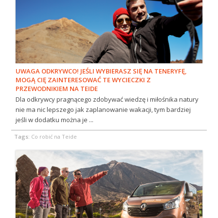
UWAGA ODKRYWCO! JEŚLI WYBIERASZ SIĘ NA TENERYFĘ,
MOGĄ CIĘ ZAINTERESOWAĆ TE WYCIECZKI Z
PRZEWODNIKIEM NA TEIDE
Dla odkrywcy pragnącego zdobywać wiedzę i miłośnika natury
nie ma nic lepszego jak zaplanowanie wakacji, tym bardziej
jeśli w dodatku można je ...
Tags:
Co robić na Teide