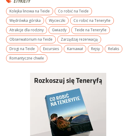
ETYKIETY
Kolejka linowa na Teide
Co robić na Teide
Wędrówka górska
Wycieczki
Co robić na Teneryfie
Atrakcje dla rodziny
Gwiazdy
Teide na Teneryfie
Obserwatorium na Teide
Zarządzaj rezerwacją
Drogi na Teide
Excursies
Karnawał
Rejsy
Relaks
Romantyczne chwile