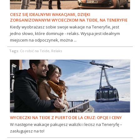
CIESZ SIĘ IDEALNYMI WAKACJAMI, DZIĘKI
ZORGANIZOWANYM WYCIECZKOM NA TEIDE, NA TENERYFIE
Kiedy wyobrażasz sobie swoje wakacje na Teneryfie, jest
jedno słowo, które dominuje - relaks. Wyspa jest idealnym
miejscem na odpoczynek, można ...
Tags:
Co robić na Teide, Relaks
WYCIECZKI NA TEIDE Z PUERTO DE LA CRUZ: OPCJE I CENY
W następne wakacje pakujesz walizki i lecisz na Teneryfę –
zasługujesz na to!