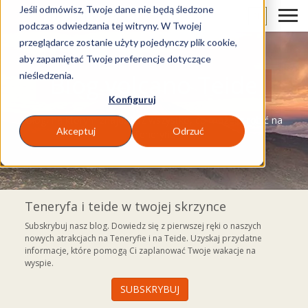
Jeśli odmówisz, Twoje dane nie będą śledzone
PL
podczas odwiedzania tej witryny. W Twojej
przeglądarce zostanie użyty pojedynczy plik cookie,
aby zapamiętać Twoje preferencje dotyczące
nieśledzenia.
Blog volcano Teide
Konfiguruj
Blog, na którym znajdziesz wszystko, co możesz robić na
Akceptuj
Odrzuć
Teneryfie
Teneryfa i teide w twojej skrzynce
Subskrybuj nasz blog. Dowiedz się z pierwszej ręki o naszych
nowych atrakcjach na Teneryfie i na Teide. Uzyskaj przydatne
informacje, które pomogą Ci zaplanować Twoje wakacje na
wyspie.