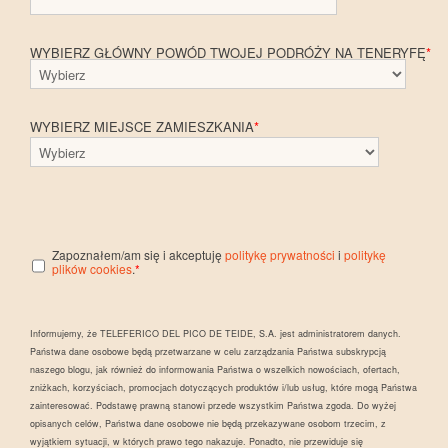
WYBIERZ GŁÓWNY POWÓD TWOJEJ PODRÓŻY NA TENERYFĘ
*
WYBIERZ MIEJSCE ZAMIESZKANIA
*
Zapoznałem/am się i akceptuję
politykę prywatności
i
politykę
plików cookies
.
*
Informujemy, że TELEFERICO DEL PICO DE TEIDE, S.A. jest administratorem danych.
Państwa dane osobowe będą przetwarzane w celu zarządzania Państwa subskrypcją
naszego blogu, jak również do informowania Państwa o wszelkich nowościach, ofertach,
zniżkach, korzyściach, promocjach dotyczących produktów i/lub usług, które mogą Państwa
zainteresować. Podstawę prawną stanowi przede wszystkim Państwa zgoda. Do wyżej
opisanych celów, Państwa dane osobowe nie będą przekazywane osobom trzecim, z
wyjątkiem sytuacji, w których prawo tego nakazuje. Ponadto, nie przewiduje się