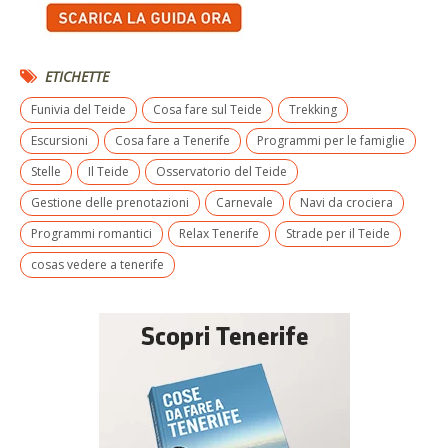
ETICHETTE
Funivia del Teide
Cosa fare sul Teide
Trekking
Escursioni
Cosa fare a Tenerife
Programmi per le famiglie
Stelle
Il Teide
Osservatorio del Teide
Gestione delle prenotazioni
Carnevale
Navi da crociera
Programmi romantici
Relax Tenerife
Strade per il Teide
cosas vedere a tenerife