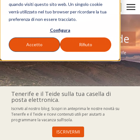
quando visiti questo sito web. Un singolo cookie
IT
verrà utilizzato nel tuo browser per ricordare la tua
preferenza di non essere tracciato.
Configura
El blog di Volcano Teide
Accetto
Rifiuto
Un blog dove scoprire tutto ciò che puoi fare a Tenerife
Tenerife e il Teide sulla tua casella di
posta elettronica.
Iscriviti al nostro blog. Scopri in anteprima le nostre novità su
Tenerife e il Teide e ricevi contenuti utili per aiutarti a
programmare la vacanza sull’isola.