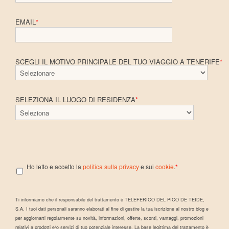
EMAIL
*
SCEGLI IL MOTIVO PRINCIPALE DEL TUO VIAGGIO A TENERIFE
*
SELEZIONA IL LUOGO DI RESIDENZA
*
Ho letto e accetto la
politica sulla privacy
e sui
cookie
.
*
Ti informiamo che il responsabile del trattamento è TELEFERICO DEL PICO DE TEIDE,
S.A. I tuoi dati personali saranno elaborati al fine di gestire la tua iscrizione al nostro blog e
per aggiornarti regolarmente su novità, informazioni, offerte, sconti, vantaggi, promozioni
relativi a prodotti e/o servizi di tuo potenziale interesse. La base legittima del trattamento è