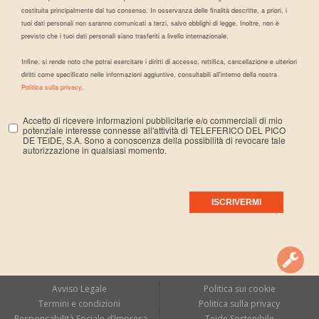
costituita principalmente dal tuo consenso. In osservanza delle finalità descritte, a priori, i
tuoi dati personali non saranno comunicati a terzi, salvo obblighi di legge. Inoltre, non è
previsto che i tuoi dati personali siano trasferiti a livello internazionale.
Infine, si rende noto che potrai esercitare i diritti di accesso, rettifica, cancellazione e ulteriori
diritti come specificato nelle informazioni aggiuntive, consultabili all'interno della nostra
Politica sulla privacy
.
Accetto di ricevere informazioni pubblicitarie e/o commerciali di mio
potenziale interesse connesse all'attività di TELEFERICO DEL PICO
DE TEIDE, S.A. Sono a conoscenza della possibilità di revocare tale
autorizzazione in qualsiasi momento.
Avviso Legale
Politica sui cookie
Termini e condizioni
Politica sulla privacy
Responsabilità Sociale d’Impresa
Teide Sostenibile