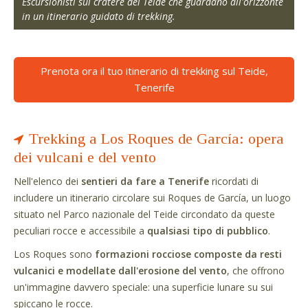
Escursionisti sul cratere del Teide che guardano all'orizzonte
in un itinerario guidato di trekking.
Prenota ora il tuo itinerario di trekking sul Teide,
Tenerife
Trekking a Los Roques de García: opera
dei vulcani e del vento
Nell'elenco dei
sentieri da fare a Tenerife
ricordati di
includere un itinerario circolare sui Roques de García, un luogo
situato nel Parco nazionale del Teide circondato da queste
peculiari rocce e accessibile a
qualsiasi tipo di pubblico
.
Los Roques sono
formazioni rocciose composte da resti
vulcanici e modellate dall'erosione del vento
, che offrono
un'immagine davvero speciale: una superficie lunare su sui
spiccano le rocce.