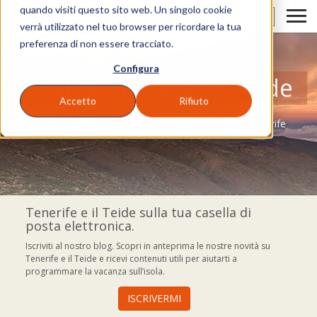
quando visiti questo sito web. Un singolo cookie
IT
verrà utilizzato nel tuo browser per ricordare la tua
preferenza di non essere tracciato.
Configura
El blog di Volcano Teide
Accetto
Rifiuto
Un blog dove scoprire tutto ciò che puoi fare a Tenerife
Tenerife e il Teide sulla tua casella di
posta elettronica.
Iscriviti al nostro blog. Scopri in anteprima le nostre novità su
Tenerife e il Teide e ricevi contenuti utili per aiutarti a
programmare la vacanza sull’isola.