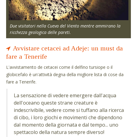
Due visitatori nella Cueva del Viento mentre ammirano la
ricchezza geologica delle pareti.
Avvistare cetacei ad Adeje: un must da
fare a Tenerife
L'avvistamento de cetacei come il delfino tursiope o il
globicefalo è un'attività degna della migliore lista di cose da
fare a Tenerife.
La sensazione di vedere emergere dall'acqua
dell'oceano queste strane creature è
indescrivibile, vedere come si tuffano alla ricerca
di cibo, i loro giochi e movimenti che dipendono
dal momento della giornata e dal tempo... uno
spettacolo della natura sempre diverso!