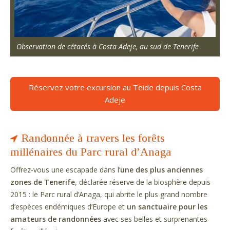
Observation de cétacés à Costa Adeje, au sud de Tenerife
Réservez votre excursion au Teide depuis Costa
Adeje
Randonnée à travers les forêts
millénaires du Parc rural d’Anaga
Offrez-vous une escapade dans l’
une des plus anciennes
zones de Tenerife
, déclarée réserve de la biosphère depuis
2015 : le Parc rural d’Anaga, qui abrite le plus grand nombre
d’espèces endémiques d’Europe et
un sanctuaire pour les
amateurs de randonnées
avec ses belles et surprenantes