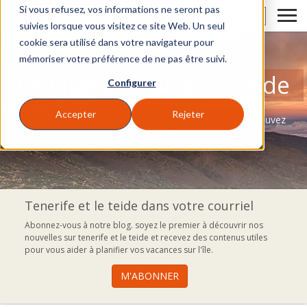
Si vous refusez, vos informations ne seront pas
FR
suivies lorsque vous visitez ce site Web. Un seul
cookie sera utilisé dans votre navigateur pour
mémoriser votre préférence de ne pas être suivi.
Le blog de Volcano Teide
Configurer
Accepter
Rejeter
Un blog où vous pouvez découvrir tout ce que vous pouvez
faire à Tenerife
Tenerife et le teide dans votre courriel
Abonnez-vous à notre blog. soyez le premier à découvrir nos
nouvelles sur tenerife et le teide et recevez des contenus utiles
pour vous aider à planifier vos vacances sur l'île.