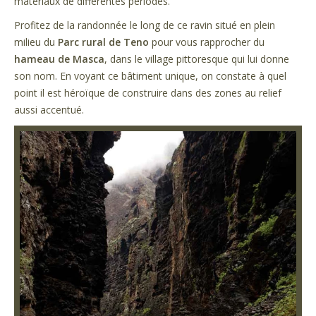
matériaux de différentes périodes.
Profitez de la randonnée le long de ce ravin situé en plein
milieu du
Parc rural de Teno
pour vous rapprocher du
hameau de Masca
, dans le village pittoresque qui lui donne
son nom. En voyant ce bâtiment unique, on constate à quel
point il est héroïque de construire dans des zones au relief
aussi accentué.