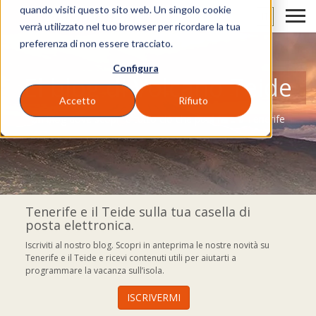
quando visiti questo sito web. Un singolo cookie
IT
verrà utilizzato nel tuo browser per ricordare la tua
preferenza di non essere tracciato.
Configura
El blog di Volcano Teide
Accetto
Rifiuto
Un blog dove scoprire tutto ciò che puoi fare a Tenerife
Tenerife e il Teide sulla tua casella di
posta elettronica.
Iscriviti al nostro blog. Scopri in anteprima le nostre novità su
Tenerife e il Teide e ricevi contenuti utili per aiutarti a
programmare la vacanza sull’isola.