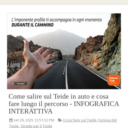
Come salire sul Teide in auto e cosa
fare lungo il percorso - INFOGRAFICA
INTERATTIVA
set 29, 2025 12:51:52 PM
Cosa fare sul Teide
,
Funivia del
Teide
,
Strade per il Teide