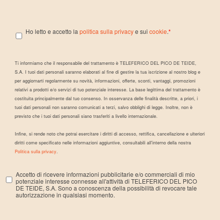
Ho letto e accetto la
politica sulla privacy
e sui
cookie
.
*
Ti informiamo che il responsabile del trattamento è TELEFERICO DEL PICO DE TEIDE,
S.A. I tuoi dati personali saranno elaborati al fine di gestire la tua iscrizione al nostro blog e
per aggiornarti regolarmente su novità, informazioni, offerte, sconti, vantaggi, promozioni
relativi a prodotti e/o servizi di tuo potenziale interesse. La base legittima del trattamento è
costituita principalmente dal tuo consenso. In osservanza delle finalità descritte, a priori, i
tuoi dati personali non saranno comunicati a terzi, salvo obblighi di legge. Inoltre, non è
previsto che i tuoi dati personali siano trasferiti a livello internazionale.
Infine, si rende noto che potrai esercitare i diritti di accesso, rettifica, cancellazione e ulteriori
diritti come specificato nelle informazioni aggiuntive, consultabili all'interno della nostra
Politica sulla privacy
.
Accetto di ricevere informazioni pubblicitarie e/o commerciali di mio
potenziale interesse connesse all'attività di TELEFERICO DEL PICO
DE TEIDE, S.A. Sono a conoscenza della possibilità di revocare tale
autorizzazione in qualsiasi momento.