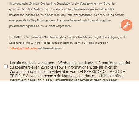
Interesse sein könnten. Die legitime Grundlage für die Verarbeitung Ihrer Daten ist
grundsätzlich Ihre Zustimmung. Für die oben beschriebenen Zwecke werden Ihre
personenbezogenen Daten a priori nicht an Dritte weitergegeben, es sei denn, es besteht
eine gesetzliche Verpflichtung dazu. Auch eine internationale Übermittlung Ihrer
personenbezogenen Daten ist nicht vorgesehen.
Schließlich informieren wir Sie darüber, dass Sie Ihre Rechte auf Zugriff, Berichtigung und
Löschung sowie weitere Rechte ausüben können, so wie Sie dies in unserer
Datenschutzerklärung
nachlesen können.
Ich bin damit einverstanden, Werbemittel und/oder Informationsmaterial
zu kommerziellen Zwecken sowie Informationen, die für mich im
Zusammenhang mit den Aktivitäten von TELEFERICO DEL PICO DE
TEIDE, S.A. von Interesse sein könnten, zu erhalten. Ich bin darüber
informiert, dass ich diese Einwilligung jederzeit widerrufen kann.