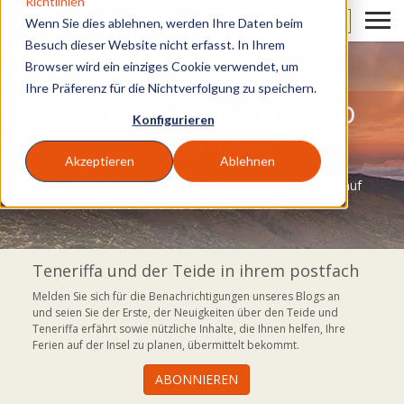
Richtlinien
DE
Wenn Sie dies ablehnen, werden Ihre Daten beim
Besuch dieser Website nicht erfasst. In Ihrem
Browser wird ein einziges Cookie verwendet, um
Ihre Präferenz für die Nichtverfolgung zu speichern.
Der blog von Volcano
Konfigurieren
Teide
Akzeptieren
Ablehnen
Der Blog auf dem Sie entdecken können, was man auf
Teneriffa alles unternehmen kann.
Teneriffa und der Teide in ihrem postfach
Melden Sie sich für die Benachrichtigungen unseres Blogs an
und seien Sie der Erste, der Neuigkeiten über den Teide und
Teneriffa erfährt sowie nützliche Inhalte, die Ihnen helfen, Ihre
Ferien auf der Insel zu planen, übermittelt bekommt.