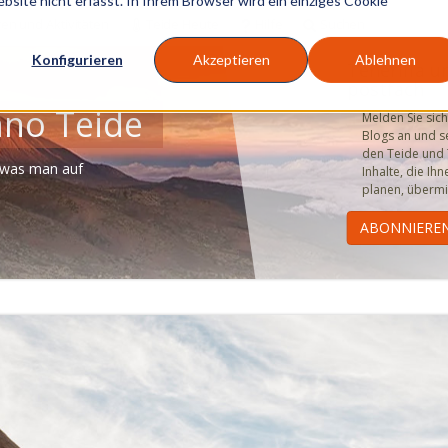
site nicht erfasst. In Ihrem Browser wird ein einziges Cookie
en und Aktivitäten
Teide Heute
Hilfe
Suchen
Konfigurieren
Akzeptieren
Ablehnen
Teneriffa u
postfach
ano Teide
Melden Sie sich
Blogs an und se
den Teide und T
 was man auf
Inhalte, die Ihn
planen, übermi