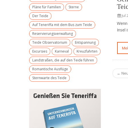
Tei
Pläne für Familien
Sterne
Jul 
Der Teide
Wenn S
Auf Teneriffa mit dem Bus zum Teide
Insel 
Reservierungsverwaltung
Teide Observatorium
Entspannung
M
Excursies
Karneval
Kreuzfahrten
Landstraßen, die auf den Teide führen
Romantische Ausflüge
← Ne
Sternwarte des Teide