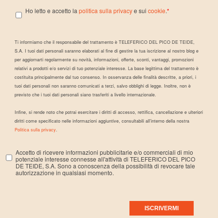
Ho letto e accetto la
politica sulla privacy
e sui
cookie
.
*
Ti informiamo che il responsabile del trattamento è TELEFERICO DEL PICO DE TEIDE,
S.A. I tuoi dati personali saranno elaborati al fine di gestire la tua iscrizione al nostro blog e
per aggiornarti regolarmente su novità, informazioni, offerte, sconti, vantaggi, promozioni
relativi a prodotti e/o servizi di tuo potenziale interesse. La base legittima del trattamento è
costituita principalmente dal tuo consenso. In osservanza delle finalità descritte, a priori, i
tuoi dati personali non saranno comunicati a terzi, salvo obblighi di legge. Inoltre, non è
previsto che i tuoi dati personali siano trasferiti a livello internazionale.
Infine, si rende noto che potrai esercitare i diritti di accesso, rettifica, cancellazione e ulteriori
diritti come specificato nelle informazioni aggiuntive, consultabili all'interno della nostra
Politica sulla privacy
.
Accetto di ricevere informazioni pubblicitarie e/o commerciali di mio
potenziale interesse connesse all'attività di TELEFERICO DEL PICO
DE TEIDE, S.A. Sono a conoscenza della possibilità di revocare tale
autorizzazione in qualsiasi momento.