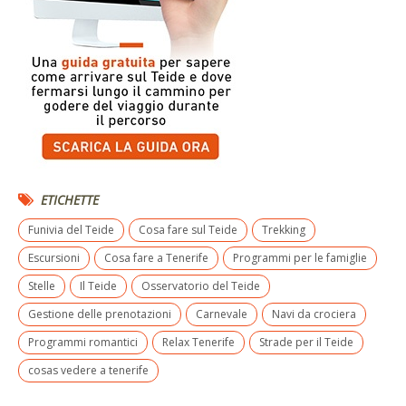
ETICHETTE
Funivia del Teide
Cosa fare sul Teide
Trekking
Escursioni
Cosa fare a Tenerife
Programmi per le famiglie
Stelle
Il Teide
Osservatorio del Teide
Gestione delle prenotazioni
Carnevale
Navi da crociera
Programmi romantici
Relax Tenerife
Strade per il Teide
cosas vedere a tenerife