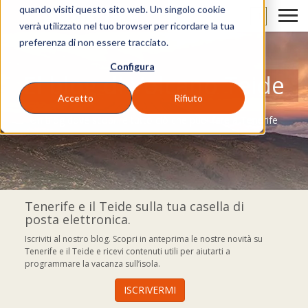
quando visiti questo sito web. Un singolo cookie
IT
verrà utilizzato nel tuo browser per ricordare la tua
preferenza di non essere tracciato.
Configura
El blog di Volcano Teide
Accetto
Rifiuto
Un blog dove scoprire tutto ciò che puoi fare a Tenerife
Tenerife e il Teide sulla tua casella di
posta elettronica.
Iscriviti al nostro blog. Scopri in anteprima le nostre novità su
Tenerife e il Teide e ricevi contenuti utili per aiutarti a
programmare la vacanza sull’isola.