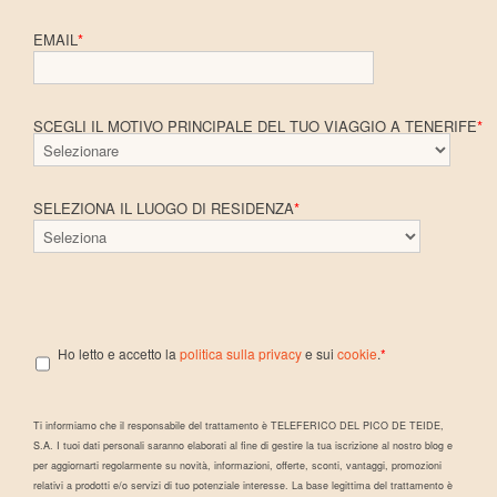
EMAIL
*
SCEGLI IL MOTIVO PRINCIPALE DEL TUO VIAGGIO A TENERIFE
*
SELEZIONA IL LUOGO DI RESIDENZA
*
Ho letto e accetto la
politica sulla privacy
e sui
cookie
.
*
Ti informiamo che il responsabile del trattamento è TELEFERICO DEL PICO DE TEIDE,
S.A. I tuoi dati personali saranno elaborati al fine di gestire la tua iscrizione al nostro blog e
per aggiornarti regolarmente su novità, informazioni, offerte, sconti, vantaggi, promozioni
relativi a prodotti e/o servizi di tuo potenziale interesse. La base legittima del trattamento è