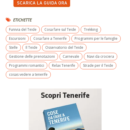
ETICHETTE
Funivia del Teide
Cosa fare sul Teide
Trekking
Escursioni
Cosa fare a Tenerife
Programmi per le famiglie
Stelle
Il Teide
Osservatorio del Teide
Gestione delle prenotazioni
Carnevale
Navi da crociera
Programmi romantici
Relax Tenerife
Strade per il Teide
cosas vedere a tenerife