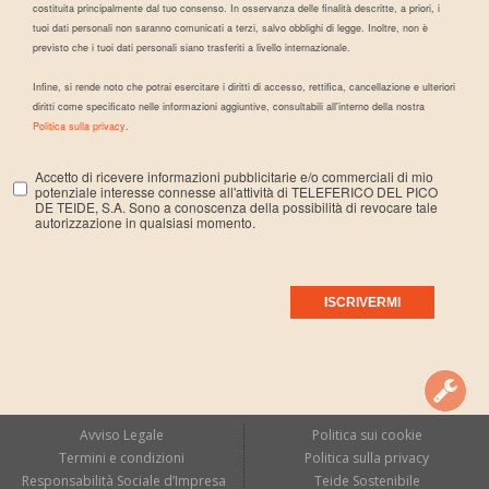
costituita principalmente dal tuo consenso. In osservanza delle finalità descritte, a priori, i
tuoi dati personali non saranno comunicati a terzi, salvo obblighi di legge. Inoltre, non è
previsto che i tuoi dati personali siano trasferiti a livello internazionale.
Infine, si rende noto che potrai esercitare i diritti di accesso, rettifica, cancellazione e ulteriori
diritti come specificato nelle informazioni aggiuntive, consultabili all'interno della nostra
Politica sulla privacy
.
Accetto di ricevere informazioni pubblicitarie e/o commerciali di mio
potenziale interesse connesse all'attività di TELEFERICO DEL PICO
DE TEIDE, S.A. Sono a conoscenza della possibilità di revocare tale
autorizzazione in qualsiasi momento.
Avviso Legale
Politica sui cookie
Termini e condizioni
Politica sulla privacy
Responsabilità Sociale d’Impresa
Teide Sostenibile