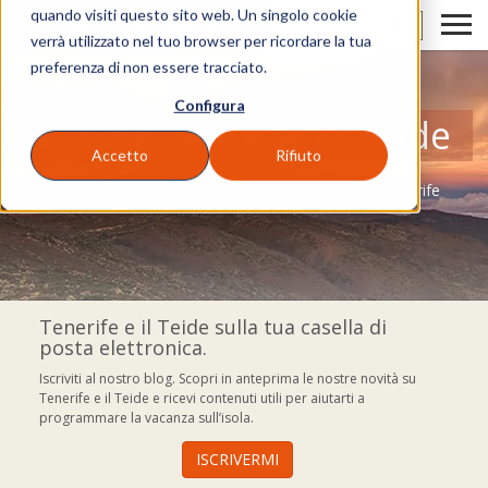
quando visiti questo sito web. Un singolo cookie
IT
verrà utilizzato nel tuo browser per ricordare la tua
preferenza di non essere tracciato.
Configura
El blog di Volcano Teide
Accetto
Rifiuto
Un blog dove scoprire tutto ciò che puoi fare a Tenerife
Tenerife e il Teide sulla tua casella di
posta elettronica.
Iscriviti al nostro blog. Scopri in anteprima le nostre novità su
Tenerife e il Teide e ricevi contenuti utili per aiutarti a
programmare la vacanza sull’isola.