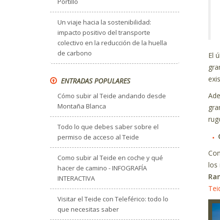
Portillo
Un viaje hacia la sostenibilidad:
impacto positivo del transporte
colectivo en la reducción de la huella
de carbono
El 
gra
exi
ENTRADAS POPULARES
Ade
Cómo subir al Teide andando desde
Montaña Blanca
gra
rug
Todo lo que debes saber sobre el
permiso de acceso al Teide
Com
Como subir al Teide en coche y qué
los
hacer de camino - INFOGRAFÍA
Ram
INTERACTIVA
Tei
Visitar el Teide con Teleférico: todo lo
que necesitas saber