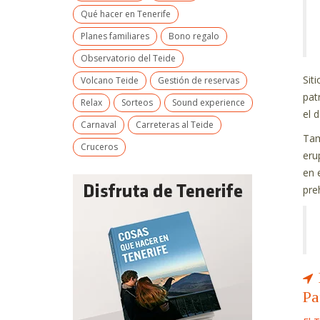
Qué hacer en Tenerife
Planes familiares
Bono regalo
Observatorio del Teide
Sit
Volcano Teide
Gestión de reservas
pat
Relax
Sorteos
Sound experience
el 
Carnaval
Carreteras al Teide
Tam
Cruceros
eru
en 
pre
Pa