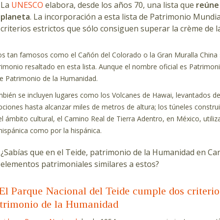
La
UNESCO
elabora, desde los años 70, una lista que
reúne
planeta
. La incorporación a esta lista de Patrimonio Mundi
criterios estrictos que sólo consiguen superar la crème de l
ios tan famosos como el Cañón del Colorado o la Gran Muralla China 
rimonio resaltado en esta lista. Aunque el nombre oficial es Patrimo
de Patrimonio de la Humanidad.
bién se incluyen lugares como los Volcanes de Hawai, levantados de
pciones hasta alcanzar miles de metros de altura; los túneles construid
el ámbito cultural, el Camino Real de Tierra Adentro, en México, utiliza
hispánica como por la hispánica.
¿Sabías que en el Teide, patrimonio de la Humanidad en Ca
elementos patrimoniales similares a estos?
El Parque Nacional del Teide cumple dos criteri
trimonio de la Humanidad