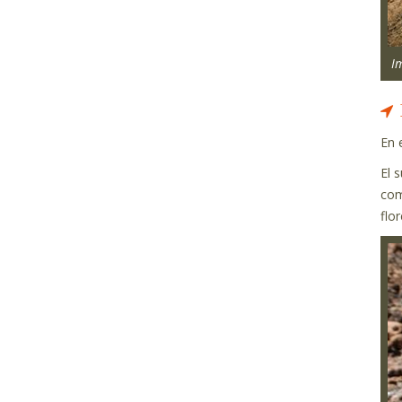
I
En 
El 
co
flo