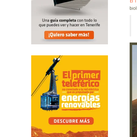
El 
bio