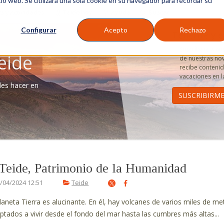
tio web. Se utilizará una sola cookie en su navegador para recordar su
s y Actividades
Teide hoy
Ayuda
Buscar
Configurar
Acepto
Rechazo
Tenerife y e
Suscríbete a nu
eide
de nuestras nov
recibe contenido
vacaciones en la
des hacer en
 Teide, Patrimonio de la Humanidad
/04/2024 12:51
Teide
planeta Tierra es alucinante. En él, hay volcanes de varios miles de me
ptados a vivir desde el fondo del mar hasta las cumbres más altas...