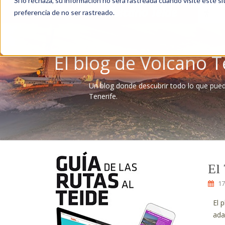
Si lo rechaza, su información no será rastreada cuando visite este si
Tour
preferencia de no ser rastreado.
El blog de Volcano T
Un blog donde descubrir todo lo que pue
Tenerife.
El
17
El 
ada