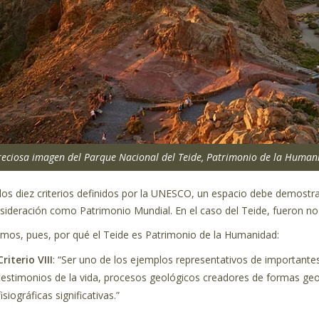
reciosa imagen del Parque Nacional del Teide, Patrimonio de la Human
los diez criterios definidos por la UNESCO, un espacio debe demostr
sideración como Patrimonio Mundial. En el caso del Teide, fueron no
mos, pues, por qué el Teide es Patrimonio de la Humanidad:
Criterio VIII
: “Ser uno de los ejemplos representativos de importantes 
testimonios de la vida, procesos geológicos creadores de formas geo
fisiográficas significativas.”