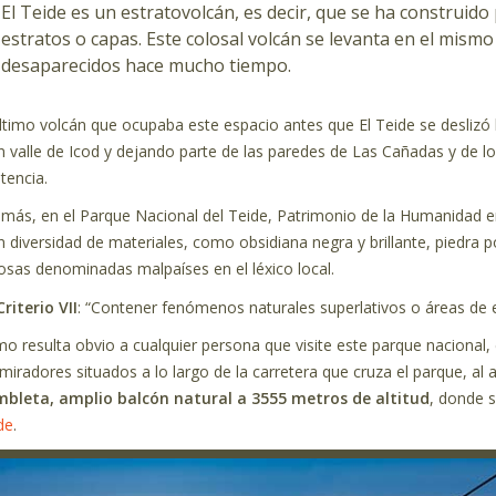
El Teide es un estratovolcán, es decir, que se ha construi
estratos o capas. Este colosal volcán se levanta en el mismo
desaparecidos hace mucho tiempo.
último volcán que ocupaba este espacio antes que El Teide se desliz
n valle de Icod y dejando parte de las paredes de Las Cañadas y de 
stencia.
más, en el Parque Nacional del Teide, Patrimonio de la Humanidad e
n diversidad de materiales, como obsidiana negra y brillante, piedra 
osas denominadas malpaíses en el léxico local.
Criterio VII
: “Contener fenómenos naturales superlativos o áreas de e
o resulta obvio a cualquier persona que visite este parque nacional
 miradores situados a lo largo de la carretera que cruza el parque, a
bleta, amplio balcón natural a 3555 metros de altitud
, donde s
de
.