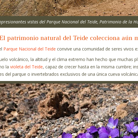
mpresionantes vistas del Parque Nacional del Teide, Patrimonio de la H
El patrimonio natural del Teide colecciona aún 
el
Parque Nacional del Teide
convive una comunidad de seres vivos ex
suelo volcánico, la altitud y el clima extremo han hecho que muchas p
mo la
violeta del Teide
, capaz de crecer hasta en la misma cumbre; in
res del parque o invertebrados exclusivos de una única cueva volcánic