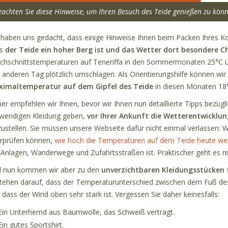
eachten Sie diese Hinweise, um Ihren Besuch des Teide genießen zu kön
 haben uns gedacht, dass einige Hinweise Ihnen beim Packen Ihres Kof
ss
der Teide ein hoher Berg ist und das Wetter dort besondere C
chschnittstemperaturen auf Teneriffa in den Sommermonaten 25°C ü
 anderen Tag plötzlich umschlagen. Als Orientierungshilfe können wi
imaltemperatur auf dem Gipfel des Teide
in diesen Monaten 18°
er empfehlen wir Ihnen, bevor wir Ihnen nun detaillierte Tipps bezügl
wendigen Kleidung geben,
vor Ihrer Ankunft die Wetterentwicklu
zustellen. Sie müssen unsere Webseite dafür nicht einmal verlassen: Wir
rprüfen können,
wie hoch die Temperaturen auf dem Teide heute we
 Anlagen, Wanderwege und Zufahrtsstraßen ist. Praktischer geht es ni
 nun kommen wir aber zu den
unverzichtbaren Kleidungsstücken 
tehen darauf, dass der Temperaturunterschied zwischen dem Fuß de
 dass der Wind oben sehr stark ist. Vergessen Sie daher keinesfalls:
Ein Unterhemd aus Baumwolle, das Schweiß verträgt.
Ein gutes Sportshirt.