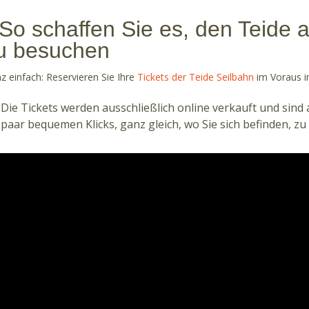
So schaffen Sie es, den Teide
u besuchen
z einfach: Reservieren Sie Ihre
Tickets der Teide Seilbahn
im Voraus i
Die Tickets werden ausschließlich online verkauft und sind 
paar bequemen Klicks, ganz gleich, wo Sie sich befinden, zu