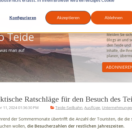
site nicht erfasst. In Ihrem Browser wird ein einziges Cookie
en und Aktivitäten
Teide Heute
Hilfe
Suchen
Konfigurieren
Akzeptieren
Ablehnen
Teneriffa u
postfach
o Teide
Melden Sie sich
Blogs an und se
den Teide und T
 was man auf
Inhalte, die Ihn
planen, übermi
aktische Ratschläge für den Besuch des T
r 11, 2024 01:36:30 PM
Teide-Seilbahn
,
Ausflüge
,
Unternehmungen
rend der Sommermonate übertrifft die Anzahl der Touristen, die die
uchen wollen,
die Besucherzahlen der restlichen Jahreszeiten.