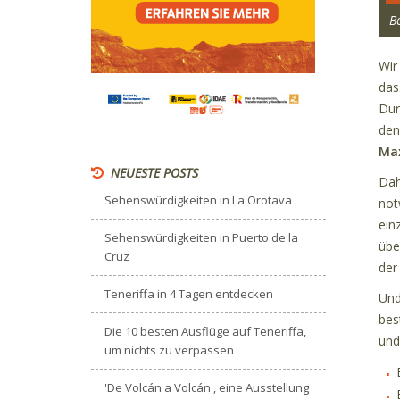
B
Wir
da
Dur
den
Max
NEUESTE POSTS
Dah
Sehenswürdigkeiten in La Orotava
not
ein
Sehenswürdigkeiten in Puerto de la
übe
Cruz
der
Teneriffa in 4 Tagen entdecken
Und
bes
Die 10 besten Ausflüge auf Teneriffa,
und
um nichts zu verpassen
'De Volcán a Volcán', eine Ausstellung