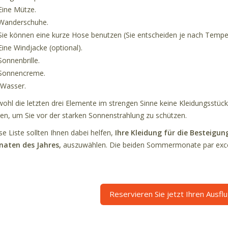
Eine Mütze.
Wanderschuhe.
Sie können eine kurze Hose benutzen (Sie entscheiden je nach Temper
Eine Windjacke (optional).
Sonnenbrille.
Sonnencreme.
Wasser.
ohl die letzten drei Elemente im strengen Sinne keine Kleidungsstücke
len, um Sie vor der starken Sonnenstrahlung zu schützen.
se Liste sollten Ihnen dabei helfen,
Ihre Kleidung für die Besteigun
aten des Jahres,
auszuwählen. Die beiden Sommermonate par excel
Reservieren Sie jetzt Ihren Ausfl