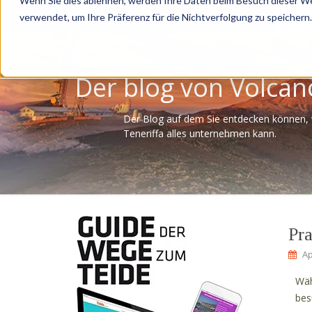
Wenn Sie dies ablehnen, werden Ihre Daten beim Besuch dieser Web
Tour
verwendet, um Ihre Präferenz für die Nichtverfolgung zu speichern.
Der blog von Volcan
Der Blog auf dem Sie entdecken können,
Teneriffa alles unternehmen kann.
Pr
Ap
Wäh
bes