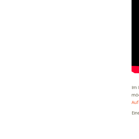
Im 
möc
Auf
Ein