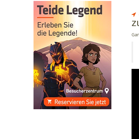
z
Gan