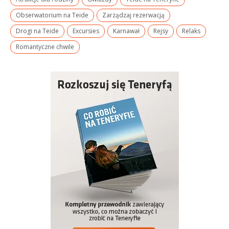
Obserwatorium na Teide
Zarządzaj rezerwacją
Drogi na Teide
Excursies
Karnawał
Rejsy
Relaks
Romantyczne chwile