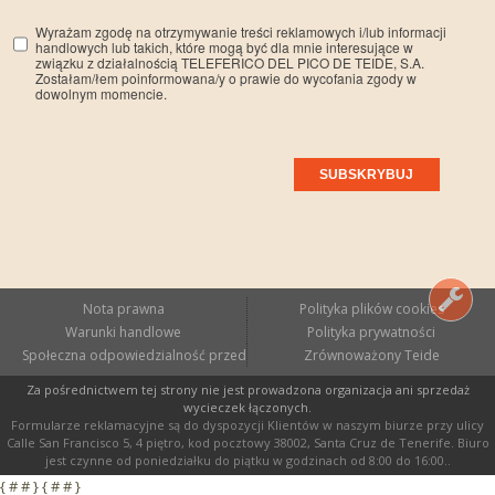
Wyrażam zgodę na otrzymywanie treści reklamowych i/lub informacji
handlowych lub takich, które mogą być dla mnie interesujące w
związku z działalnością TELEFERICO DEL PICO DE TEIDE, S.A.
Zostałam/łem poinformowana/y o prawie do wycofania zgody w
dowolnym momencie.
Nota prawna
Polityka plików cookies
Warunki handlowe
Polityka prywatności
Społeczna odpowiedzialność przedsiębiorstw
Zrównoważony Teide
Za pośrednictwem tej strony nie jest prowadzona organizacja ani sprzedaż
wycieczek łączonych.
Formularze reklamacyjne są do dyspozycji Klientów w naszym biurze przy ulicy
Calle San Francisco 5, 4 piętro, kod pocztowy 38002, Santa Cruz de Tenerife. Biuro
jest czynne od poniedziałku do piątku w godzinach od 8:00 do 16:00..
{ # # } { # # }