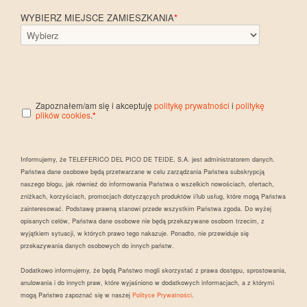
WYBIERZ MIEJSCE ZAMIESZKANIA
*
Zapoznałem/am się i akceptuję
politykę prywatności
i
politykę
plików cookies
.
*
Informujemy, że TELEFERICO DEL PICO DE TEIDE, S.A. jest administratorem danych.
Państwa dane osobowe będą przetwarzane w celu zarządzania Państwa subskrypcją
naszego blogu, jak również do informowania Państwa o wszelkich nowościach, ofertach,
zniżkach, korzyściach, promocjach dotyczących produktów i/lub usług, które mogą Państwa
zainteresować. Podstawę prawną stanowi przede wszystkim Państwa zgoda. Do wyżej
opisanych celów, Państwa dane osobowe nie będą przekazywane osobom trzecim, z
wyjątkiem sytuacji, w których prawo tego nakazuje. Ponadto, nie przewiduje się
przekazywania danych osobowych do innych państw.
Dodatkowo informujemy, że będą Państwo mogli skorzystać z prawa dostępu, sprostowania,
anulowania i do innych praw, które wyjaśniono w dodatkowych informacjach, a z którymi
mogą Państwo zapoznać się w naszej
Polityce Prywatności
.