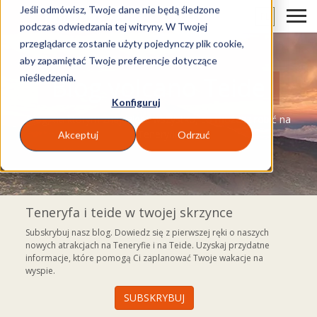
Jeśli odmówisz, Twoje dane nie będą śledzone
PL
podczas odwiedzania tej witryny. W Twojej
przeglądarce zostanie użyty pojedynczy plik cookie,
aby zapamiętać Twoje preferencje dotyczące
nieśledzenia.
Blog volcano Teide
Konfiguruj
Blog, na którym znajdziesz wszystko, co możesz robić na
Teneryfie
Akceptuj
Odrzuć
Teneryfa i teide w twojej skrzynce
Subskrybuj nasz blog. Dowiedz się z pierwszej ręki o naszych
nowych atrakcjach na Teneryfie i na Teide. Uzyskaj przydatne
informacje, które pomogą Ci zaplanować Twoje wakacje na
wyspie.