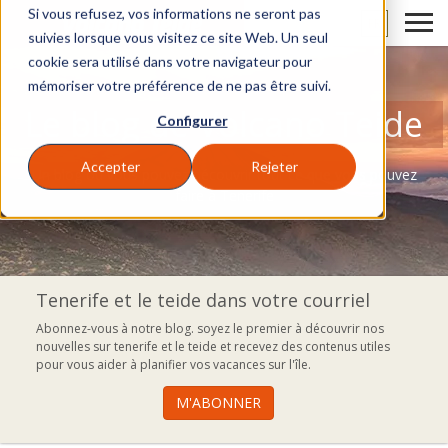
Si vous refusez, vos informations ne seront pas
FR
suivies lorsque vous visitez ce site Web. Un seul
cookie sera utilisé dans votre navigateur pour
mémoriser votre préférence de ne pas être suivi.
Le blog de Volcano Teide
Configurer
Accepter
Rejeter
Un blog où vous pouvez découvrir tout ce que vous pouvez
faire à Tenerife
Tenerife et le teide dans votre courriel
Abonnez-vous à notre blog. soyez le premier à découvrir nos
nouvelles sur tenerife et le teide et recevez des contenus utiles
pour vous aider à planifier vos vacances sur l'île.