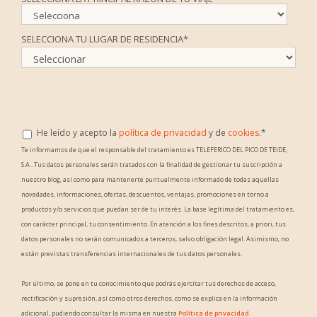
SELECCIONA TU LUGAR DE RESIDENCIA
*
He leído y acepto la
política de privacidad
y de
cookies
.
*
Te informamos de que el responsable del tratamiento es TELEFERICO DEL PICO DE TEIDE,
S.A.. Tus datos personales serán tratados con la finalidad de gestionar tu suscripción a
nuestro blog, así como para mantenerte puntualmente informado de todas aquellas
novedades, informaciones, ofertas, descuentos, ventajas, promociones en torno a
productos y/o servicios que puedan ser de tu interés. La base legítima del tratamiento es,
con carácter principal, tu consentimiento. En atención a los fines descritos, a priori, tus
datos personales no serán comunicados a terceros, salvo obligación legal. Asimismo, no
están previstas transferencias internacionales de tus datos personales.
Por último, se pone en tu conocimiento que podrás ejercitar tus derechos de acceso,
rectificación y supresión, así como otros derechos, como se explica en la información
adicional, pudiendo consultar la misma en nuestra
Política de privacidad
.