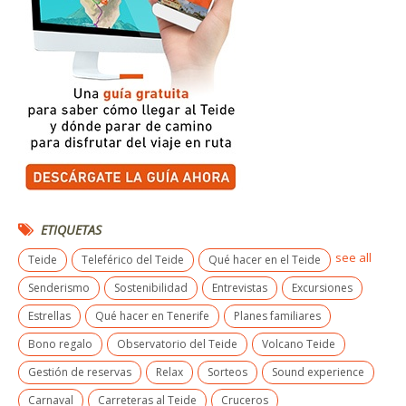
ETIQUETAS
see all
Teide
Teleférico del Teide
Qué hacer en el Teide
Senderismo
Sostenibilidad
Entrevistas
Excursiones
Estrellas
Qué hacer en Tenerife
Planes familiares
Bono regalo
Observatorio del Teide
Volcano Teide
Gestión de reservas
Relax
Sorteos
Sound experience
Carnaval
Carreteras al Teide
Cruceros