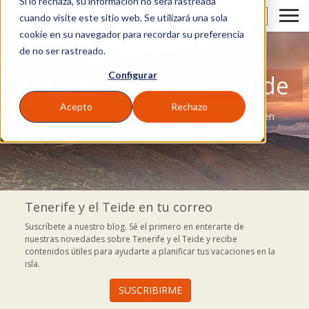
Si lo rechaza, su información no será rastreada
ES
cuando visite este sitio web. Se utilizará una sola
cookie en su navegador para recordar su preferencia
de no ser rastreado.
Configurar
El blog de Volcano Teide
Acepto
Rechazo
Un blog donde descubrir todo lo que puedes hacer en
Tenerife.
Tenerife y el Teide en tu correo
Suscríbete a nuestro blog. Sé el primero en enterarte de
nuestras novedades sobre Tenerife y el Teide y recibe
contenidos útiles para ayudarte a planificar tus vacaciones en la
isla.