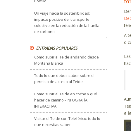
fo
Portillo
Den
Un viaje hacia la sostenibilidad:
Dec
impacto positivo del transporte
ten
colectivo en la reducción de la huella
de carbono
A t
o c
ENTRADAS POPULARES
Las
Cómo subir al Teide andando desde
hac
Montaña Blanca
Todo lo que debes saber sobre el
permiso de acceso al Teide
Como subir al Teide en coche y qué
Aun
hacer de camino - INFOGRAFÍA
Tei
INTERACTIVA
a l
Visitar el Teide con Teleférico: todo lo
que necesitas saber