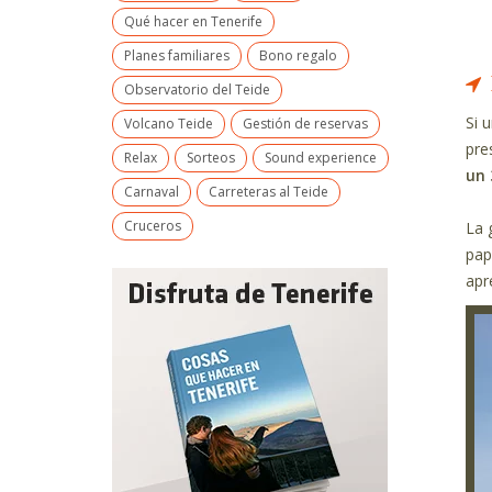
Qué hacer en Tenerife
Planes familiares
Bono regalo
Observatorio del Teide
Si 
Volcano Teide
Gestión de reservas
pre
Relax
Sorteos
Sound experience
un 
Carnaval
Carreteras al Teide
Cruceros
La 
pap
apr