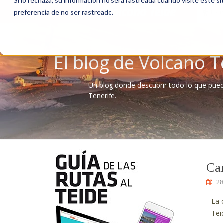
Si lo rechaza, su información no será rastreada cuando visite este si
Tour
preferencia de no ser rastreado.
El blog de Volcano T
Un blog donde descubrir todo lo que pue
Tenerife.
Cam
28
La 
Tei