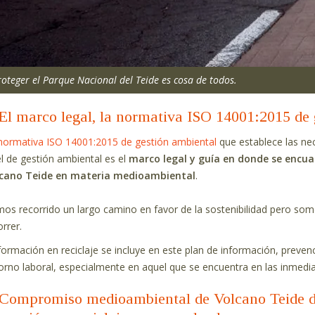
roteger el Parque Nacional del Teide es cosa de todos.
El marco legal, la normativa ISO 14001:2015 de 
normativa ISO 14001:2015 de gestión ambiental
que establece las ne
el de gestión ambiental es el
marco legal y guía en donde se encuad
cano Teide en materia medioambiental
.
os recorrido un largo camino en favor de la sostenibilidad pero s
orrer.
formación en reciclaje se incluye en este plan de información, preven
orno laboral, especialmente en aquel que se encuentra en las inmedi
Compromiso medioambiental de Volcano Teide de