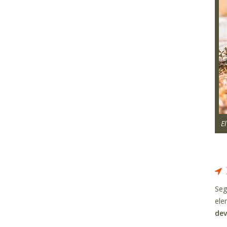
E
Seg
ele
dev