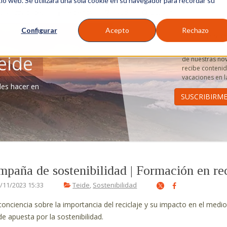
tio web. Se utilizará una sola cookie en su navegador para recordar su
s y Actividades
Teide hoy
Ayuda
Buscar
Configurar
Acepto
Rechazo
Tenerife y e
Suscríbete a nu
eide
de nuestras nov
recibe contenido
vacaciones en la
des hacer en
paña de sostenibilidad | Formación en re
/11/2023 15:33
Teide
,
Sostenibilidad
conciencia sobre la importancia del reciclaje y su impacto en el med
de apuesta por la sostenibilidad.