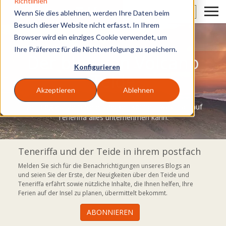
Richtlinien
DE
Wenn Sie dies ablehnen, werden Ihre Daten beim
Besuch dieser Website nicht erfasst. In Ihrem
Browser wird ein einziges Cookie verwendet, um
Ihre Präferenz für die Nichtverfolgung zu speichern.
Der blog von Volcano
Konfigurieren
Teide
Akzeptieren
Ablehnen
Der Blog auf dem Sie entdecken können, was man auf
Teneriffa alles unternehmen kann.
Teneriffa und der Teide in ihrem postfach
Melden Sie sich für die Benachrichtigungen unseres Blogs an
und seien Sie der Erste, der Neuigkeiten über den Teide und
Teneriffa erfährt sowie nützliche Inhalte, die Ihnen helfen, Ihre
Ferien auf der Insel zu planen, übermittelt bekommt.