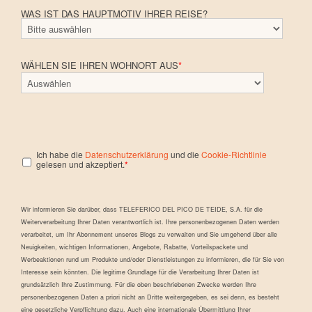
WAS IST DAS HAUPTMOTIV IHRER REISE?
WÄHLEN SIE IHREN WOHNORT AUS
*
Ich habe die
Datenschutzerklärung
und die
Cookie-Richtlinie
gelesen und akzeptiert.
*
Wir informieren Sie darüber, dass TELEFERICO DEL PICO DE TEIDE, S.A. für die
Weiterverarbeitung Ihrer Daten verantwortlich ist. Ihre personenbezogenen Daten werden
verarbeitet, um Ihr Abonnement unseres Blogs zu verwalten und Sie umgehend über alle
Neuigkeiten, wichtigen Informationen, Angebote, Rabatte, Vorteilspackete und
Werbeaktionen rund um Produkte und/oder Dienstleistungen zu informieren, die für Sie von
Interesse sein könnten. Die legitime Grundlage für die Verarbeitung Ihrer Daten ist
grundsätzlich Ihre Zustimmung. Für die oben beschriebenen Zwecke werden Ihre
personenbezogenen Daten a priori nicht an Dritte weitergegeben, es sei denn, es besteht
eine gesetzliche Verpflichtung dazu. Auch eine internationale Übermittlung Ihrer