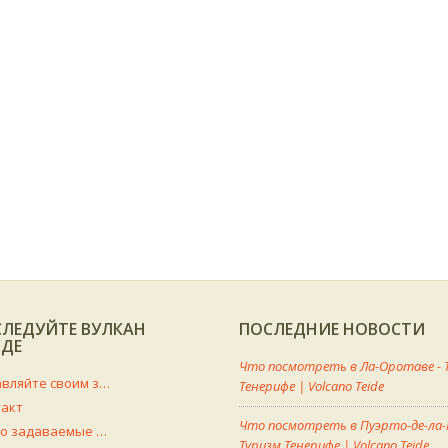
СЛЕДУЙТЕ ВУЛКАН
ПОСЛЕДНИЕ НОВОСТИ
ЙДЕ
Что посмотреть в Ла-Оротаве - 
Управляйте своим заказом
Тенерифе | Volcano Teide
такт
Что посмотреть в Пуэрто-де-ла-К
Часто задаваемые вопросы
Туризм Тенерифе | Volcano Teide