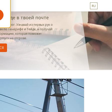
RU
 тейде в твоей почте
наш блог. Узнавай из первых рук о
х по Тенерифе и Тейде, и получай
ормацию, которая поможет
тпуск на отсрове.