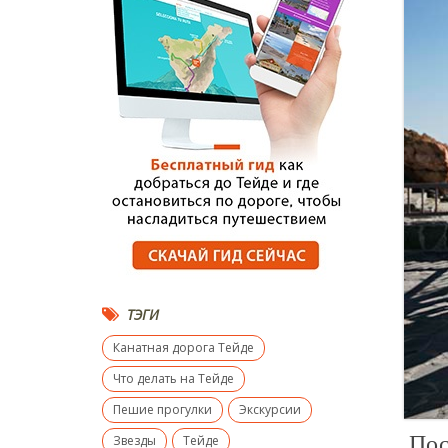
ТЭГИ
Канатная дорога Тейде
Что делать на Тейде
Пешие прогулки
Экскурсии
Пос
Звезды
Тейде