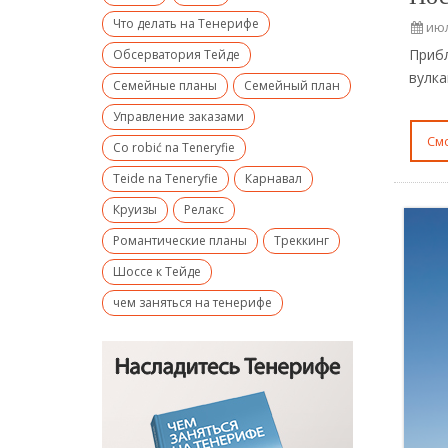
Что делать на Тенерифе
июл
Приб
Обсерватория Тейде
вулка
Семейные планы
Семейный план
Управление заказами
С
Co robić na Teneryfie
Teide na Teneryfie
Карнавал
Круизы
Релакс
Романтические планы
Треккинг
Шоссе к Тейде
чем заняться на тенерифе