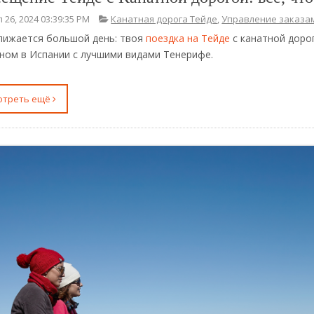
 26, 2024 03:39:35 PM
Канатная дорога Тейде
,
Управление заказа
лижается большой день: твоя
поездка на Тейде
с канатной доро
ном в Испании с лучшими видами Тенерифе.
мотреть ещё