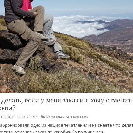
 делать, если у меня заказ и я хочу отменит
рыта?
 06, 2025 12:14:23 PM
Управление заказами
абронировали одно из наших впечатлений и не знаете что делат
хотите отменить заказ по какой-либо причине или...