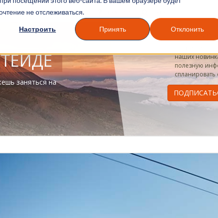
при посещении этого веб-сайта. В вашем браузере будет
 и Услуги
ТЕЙДЕ СЕГОДНЯ
Помогите
Поиск
очтение не отслеживаться.
Настроить
Принять
Отклонить
Тенерифе и
Подпишись на 
 ТЕЙДЕ
наших новинка
полезную инф
спланировать о
жешь заняться на