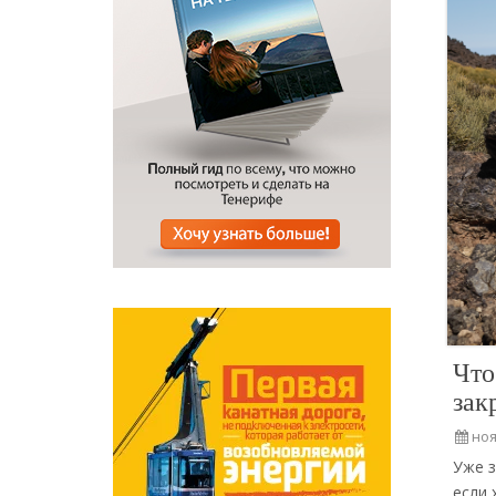
Что
зак
ноя
Уже з
если 