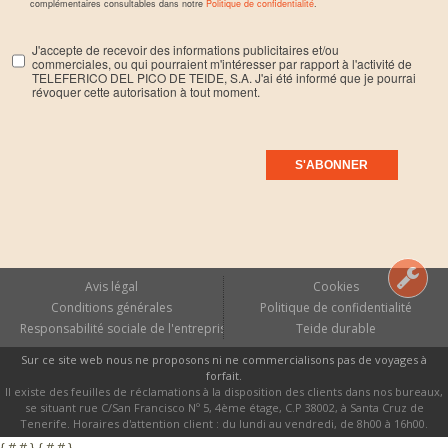
complémentaires consultables dans notre
Politique de confidentialité
.
J'accepte de recevoir des informations publicitaires et/ou
commerciales, ou qui pourraient m'intéresser par rapport à l'activité de
TELEFERICO DEL PICO DE TEIDE, S.A. J'ai été informé que je pourrai
révoquer cette autorisation à tout moment.
Avis légal
Cookies
Conditions générales
Politique de confidentialité
Responsabilité sociale de l'entreprise
Teide durable
Sur ce site web nous ne proposons ni ne commercialisons pas de voyages à
forfait.
Il existe des feuilles de réclamations à la disposition des clients dans nos bureaux,
se situant rue C/San Francisco Nº 5, 4ème étage, C.P 38002, à Santa Cruz de
Tenerife. Horaires d'attention client : du lundi au vendredi, de 8h00 à 16h00.
{ # # } { # # }