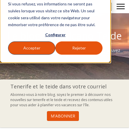
Si vous refusez, vos informations ne seront pas
FR
suivies lorsque vous visitez ce site Web. Un seul
cookie sera utilisé dans votre navigateur pour
mémoriser votre préférence de ne pas être suivi.
Le blog de Volcano Teide
Configurer
Accepter
Rejeter
Un blog où vous pouvez découvrir tout ce que vous pouvez
faire à Tenerife
Tenerife et le teide dans votre courriel
Abonnez-vous à notre blog. soyez le premier à découvrir nos
nouvelles sur tenerife et le teide et recevez des contenus utiles
pour vous aider à planifier vos vacances sur l'île.