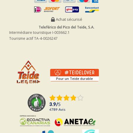
Achat sécurisé
Teleférico del Pico del Teide, S.A.
Intermédiaire touristique I-003662.1
Tourisme actif TA-4-0026247
Pour un Teide durable
3.9
/
5
4789
avis