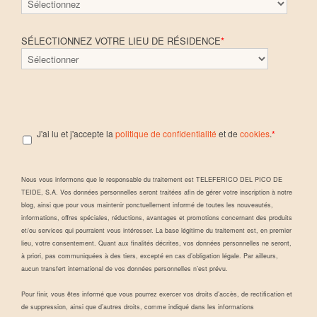
SÉLECTIONNEZ VOTRE LIEU DE RÉSIDENCE
*
J'ai lu et j'accepte la
politique de confidentialité
et de
cookies
.
*
Nous vous informons que le responsable du traitement est TELEFERICO DEL PICO DE
TEIDE, S.A. Vos données personnelles seront traitées afin de gérer votre inscription à notre
blog, ainsi que pour vous maintenir ponctuellement informé de toutes les nouveautés,
informations, offres spéciales, réductions, avantages et promotions concernant des produits
et/ou services qui pourraient vous intéresser. La base légitime du traitement est, en premier
lieu, votre consentement. Quant aux finalités décrites, vos données personnelles ne seront,
à priori, pas communiquées à des tiers, excepté en cas d’obligation légale. Par ailleurs,
aucun transfert international de vos données personnelles n’est prévu.
Pour finir, vous êtes informé que vous pourrez exercer vos droits d’accès, de rectification et
de suppression, ainsi que d’autres droits, comme indiqué dans les informations