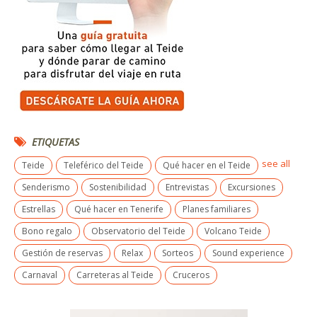
ETIQUETAS
see all
Teide
Teleférico del Teide
Qué hacer en el Teide
Senderismo
Sostenibilidad
Entrevistas
Excursiones
Estrellas
Qué hacer en Tenerife
Planes familiares
Bono regalo
Observatorio del Teide
Volcano Teide
Gestión de reservas
Relax
Sorteos
Sound experience
Carnaval
Carreteras al Teide
Cruceros