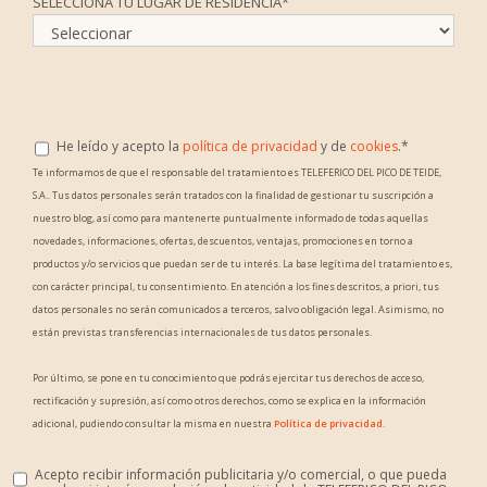
SELECCIONA TU LUGAR DE RESIDENCIA
*
He leído y acepto la
política de privacidad
y de
cookies
.
*
Te informamos de que el responsable del tratamiento es TELEFERICO DEL PICO DE TEIDE,
S.A.. Tus datos personales serán tratados con la finalidad de gestionar tu suscripción a
nuestro blog, así como para mantenerte puntualmente informado de todas aquellas
novedades, informaciones, ofertas, descuentos, ventajas, promociones en torno a
productos y/o servicios que puedan ser de tu interés. La base legítima del tratamiento es,
con carácter principal, tu consentimiento. En atención a los fines descritos, a priori, tus
datos personales no serán comunicados a terceros, salvo obligación legal. Asimismo, no
están previstas transferencias internacionales de tus datos personales.
Por último, se pone en tu conocimiento que podrás ejercitar tus derechos de acceso,
rectificación y supresión, así como otros derechos, como se explica en la información
adicional, pudiendo consultar la misma en nuestra
Política de privacidad
.
Acepto recibir información publicitaria y/o comercial, o que pueda