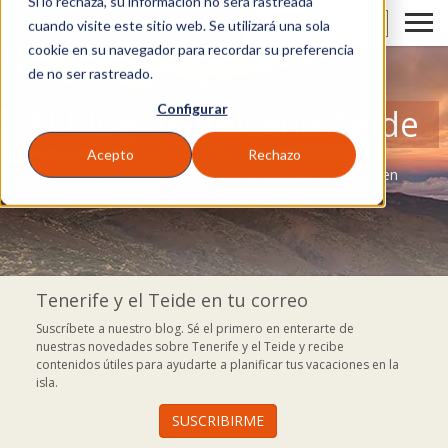
Si lo rechaza, su información no será rastreada
ES
cuando visite este sitio web. Se utilizará una sola
cookie en su navegador para recordar su preferencia
de no ser rastreado.
Configurar
El blog de Volcano Teide
Acepto
Rechazo
Un blog donde descubrir todo lo que puedes hacer en
Tenerife.
Tenerife y el Teide en tu correo
Suscríbete a nuestro blog. Sé el primero en enterarte de
nuestras novedades sobre Tenerife y el Teide y recibe
contenidos útiles para ayudarte a planificar tus vacaciones en la
isla.