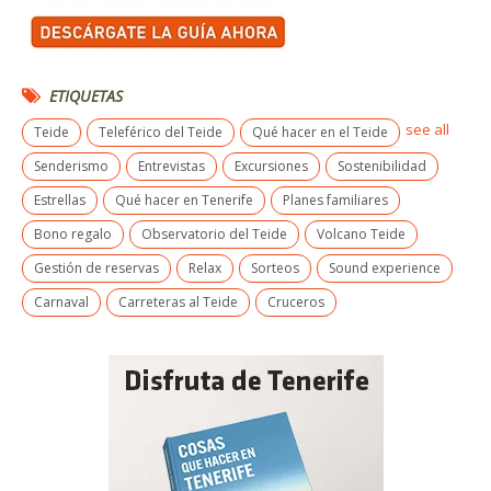
ETIQUETAS
see all
Teide
Teleférico del Teide
Qué hacer en el Teide
Senderismo
Entrevistas
Excursiones
Sostenibilidad
Estrellas
Qué hacer en Tenerife
Planes familiares
Bono regalo
Observatorio del Teide
Volcano Teide
Gestión de reservas
Relax
Sorteos
Sound experience
Carnaval
Carreteras al Teide
Cruceros