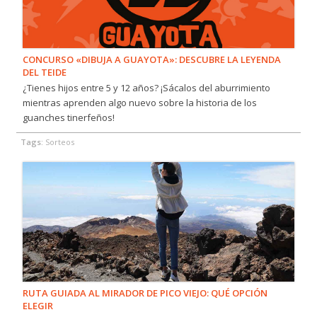
CONCURSO «DIBUJA A GUAYOTA»: DESCUBRE LA LEYENDA
DEL TEIDE
¿Tienes hijos entre 5 y 12 años? ¡Sácalos del aburrimiento
mientras aprenden algo nuevo sobre la historia de los
guanches tinerfeños!
Tags:
Sorteos
RUTA GUIADA AL MIRADOR DE PICO VIEJO: QUÉ OPCIÓN
ELEGIR