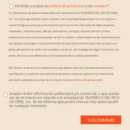
He leído y acepto la
política de privacidad
y de
cookies
.
*
Te informamos de que el responsable del tratamiento es TELEFERICO DEL PICO DE TEIDE,
S.A.. Tus datos personales serán tratados con la finalidad de gestionar tu suscripción a
nuestro blog, así como para mantenerte puntualmente informado de todas aquellas
novedades, informaciones, ofertas, descuentos, ventajas, promociones en torno a
productos y/o servicios que puedan ser de tu interés. La base legítima del tratamiento es,
con carácter principal, tu consentimiento. En atención a los fines descritos, a priori, tus
datos personales no serán comunicados a terceros, salvo obligación legal. Asimismo, no
están previstas transferencias internacionales de tus datos personales.
Por último, se pone en tu conocimiento que podrás ejercitar tus derechos de acceso,
rectificación y supresión, así como otros derechos, como se explica en la información
adicional, pudiendo consultar la misma en nuestra
Política de privacidad
.
Acepto recibir información publicitaria y/o comercial, o que pueda
ser de mi interés en relación a la actividad de TELEFERICO DEL PICO
DE TEIDE, S.A.. Se me informa que podré revocar esta autorización
en cualquier momento.