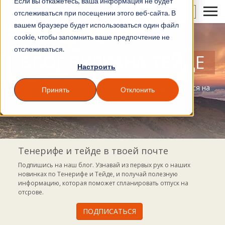
Если вы откажетесь, ваша информация не будет
RU
отслеживаться при посещении этого веб-сайта. В
вашем браузере будет использоваться один файл
cookie, чтобы запомнить ваше предпочтение не
отслеживаться.
БЛОГ ВУЛКАНА ТЕЙДЕ
Настроить
Блог, где можно найти все, чем ты можешь заняться на
Принять
Отклонить
Тенерифе
Тенерифе и тейде в твоей почте
Подпишись на наш блог. Узнавай из первых рук о наших
новинках по Тенерифе и Тейде, и получай полезную
информацию, которая поможет спланировать отпуск на
отсрове.