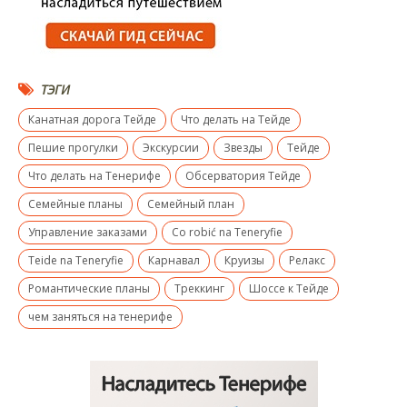
ТЭГИ
Канатная дорога Тейде
Что делать на Тейде
Пешие прогулки
Экскурсии
Звезды
Тейде
Что делать на Тенерифе
Обсерватория Тейде
Семейные планы
Семейный план
Управление заказами
Co robić na Teneryfie
Teide na Teneryfie
Карнавал
Круизы
Релакс
Романтические планы
Треккинг
Шоссе к Тейде
чем заняться на тенерифе