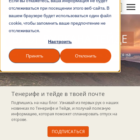
Если вы откажетесь, ваша информация не будет
RU
отслеживаться при посещении этого веб-сайта. В
вашем браузере будет использоваться один файл
cookie, чтобы запомнить ваше предпочтение не
отслеживаться.
БЛОГ ВУЛКАНА ТЕЙДЕ
Настроить
Блог, где можно найти все, чем ты можешь заняться на
Принять
Отклонить
Тенерифе
Тенерифе и тейде в твоей почте
Подпишись на наш блог. Узнавай из первых рук о наших
новинках по Тенерифе и Тейде, и получай полезную
информацию, которая поможет спланировать отпуск на
отсрове.