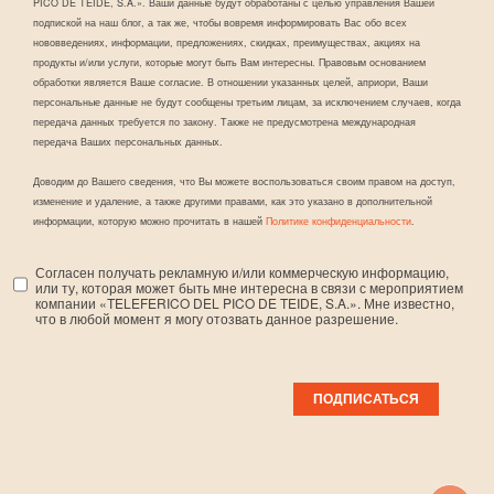
PICO DE TEIDE, S.A.». Ваши данные будут обработаны с целью управления Вашей
подпиской на наш блог, а так же, чтобы вовремя информировать Вас обо всех
нововведениях, информации, предложениях, скидках, преимуществах, акциях на
продукты и/или услуги, которые могут быть Вам интересны. Правовым основанием
обработки является Ваше согласие. В отношении указанных целей, априори, Ваши
персональные данные не будут сообщены третьим лицам, за исключением случаев, когда
передача данных требуется по закону. Также не предусмотрена международная
передача Ваших персональных данных.
Доводим до Вашего сведения, что Вы можете воспользоваться своим правом на доступ,
изменение и удаление, а также другими правами, как это указано в дополнительной
информации, которую можно прочитать в нашей
Политике конфиденциальности
.
Согласен получать рекламную и/или коммерческую информацию,
или ту, которая может быть мне интересна в связи с мероприятием
компании «TELEFERICO DEL PICO DE TEIDE, S.A.». Мне известно,
что в любой момент я могу отозвать данное разрешение.