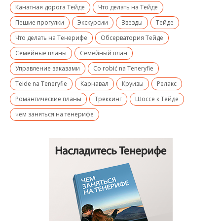
Канатная дорога Тейде
Что делать на Тейде
Пешие прогулки
Экскурсии
Звезды
Тейде
Что делать на Тенерифе
Обсерватория Тейде
Семейные планы
Семейный план
Управление заказами
Co robić na Teneryfie
Teide na Teneryfie
Карнавал
Круизы
Релакс
Романтические планы
Треккинг
Шоссе к Тейде
чем заняться на тенерифе