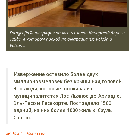
Fotografía
Фотография одного из залов Канарской дороги
Тейде, в котором проходит выставка 'De Volcán a
Volcán'..
Извержение оставило более двух
миллионов человек без крыши над головой.
Это люди, которые проживали в
муниципалитетах Лос-Льянос-де-Ариадне,
Эль-Пасо и Тасакорте. Пострадало 1500
зданий, из них более 1000 жилых. Сауль
Сантос
Saúl Santos