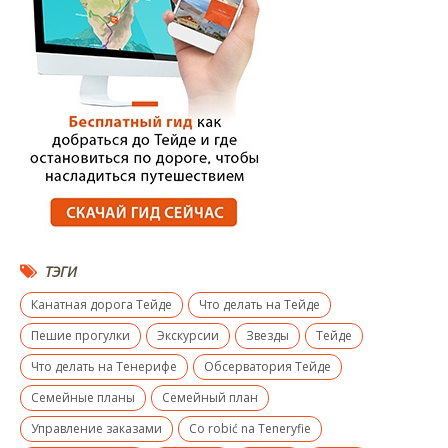
ТЭГИ
Канатная дорога Тейде
Что делать на Тейде
Пешие прогулки
Экскурсии
Звезды
Тейде
Что делать на Тенерифе
Обсерватория Тейде
Семейные планы
Семейный план
Управление заказами
Co robić na Teneryfie