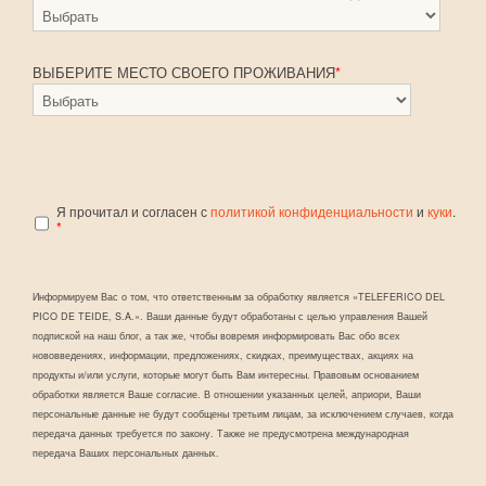
ВЫБЕРИТЕ МЕСТО СВОЕГО ПРОЖИВАНИЯ
*
Я прочитал и согласен с
политикой конфиденциальности
и
куки
.
*
Информируем Вас о том, что ответственным за обработку является «TELEFERICO DEL
PICO DE TEIDE, S.A.». Ваши данные будут обработаны с целью управления Вашей
подпиской на наш блог, а так же, чтобы вовремя информировать Вас обо всех
нововведениях, информации, предложениях, скидках, преимуществах, акциях на
продукты и/или услуги, которые могут быть Вам интересны. Правовым основанием
обработки является Ваше согласие. В отношении указанных целей, априори, Ваши
персональные данные не будут сообщены третьим лицам, за исключением случаев, когда
передача данных требуется по закону. Также не предусмотрена международная
передача Ваших персональных данных.