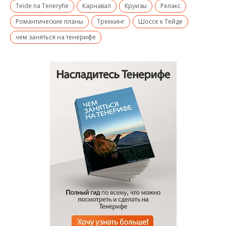
Teide na Teneryfie
Карнавал
Круизы
Релакс
Романтические планы
Треккинг
Шоссе к Тейде
чем заняться на тенерифе