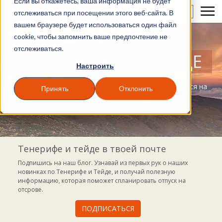
Если вы откажетесь, ваша информация не будет
RU
отслеживаться при посещении этого веб-сайта. В
вашем браузере будет использоваться один файл
cookie, чтобы запомнить ваше предпочтение не
отслеживаться.
БЛОГ ВУЛКАНА ТЕЙДЕ
Настроить
Блог, где можно найти все, чем ты можешь заняться на
Принять
Отклонить
Тенерифе
Тенерифе и тейде в твоей почте
Подпишись на наш блог. Узнавай из первых рук о наших
новинках по Тенерифе и Тейде, и получай полезную
информацию, которая поможет спланировать отпуск на
отсрове.