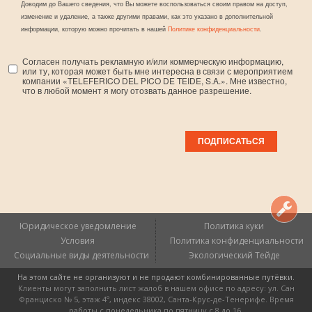
Доводим до Вашего сведения, что Вы можете воспользоваться своим правом на доступ,
изменение и удаление, а также другими правами, как это указано в дополнительной
информации, которую можно прочитать в нашей
Политике конфиденциальности
.
Согласен получать рекламную и/или коммерческую информацию,
или ту, которая может быть мне интересна в связи с мероприятием
компании «TELEFERICO DEL PICO DE TEIDE, S.A.». Мне известно,
что в любой момент я могу отозвать данное разрешение.
Юридическое уведомление
Политика куки
Условия
Политика конфиденциальности
Социальные виды деятельности
Экологический Тейде
На этом сайте не организуют и не продают комбинированные путёвки.
Клиенты могут заполнить лист жалоб в нашем офисе по адресу: ул. Сан
Франциско № 5, этаж 4º, индекс 38002, Санта-Крус-де-Тенерифе. Время
работы с понедельника по пятницу с 8 до 16.