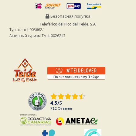
Безопасная покупка
Teleférico del Pico del Teide, S.A.
Тур агент I-003662.1
Активный туризм TA-4-0026247
По экологическому Тейде
4.5
/
5
712
Отзывы