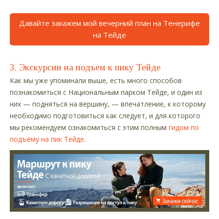
Давайте закажем мой вечерний план на Тенерифе
на Тейде
3. Экскурсии на подъем к пику Тейде
Как мы уже упоминали выше, есть много способов
познакомиться с Национальным парком Тейде, и один из
них — подняться на вершину, — впечатление, к которому
необходимо подготовиться как следует, и для которого
мы рекомендуем ознакомиться с этим полным
гидом по
подъему на пик Тейде
.