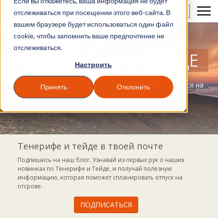
Если вы откажетесь, ваша информация не будет
RU
отслеживаться при посещении этого веб-сайта. В
вашем браузере будет использоваться один файл
cookie, чтобы запомнить ваше предпочтение не
отслеживаться.
БЛОГ ВУЛКАНА ТЕЙДЕ
Настроить
Блог, где можно найти все, чем ты можешь заняться на
Принять
Отклонить
Тенерифе
Тенерифе и тейде в твоей почте
Подпишись на наш блог. Узнавай из первых рук о наших
новинках по Тенерифе и Тейде, и получай полезную
информацию, которая поможет спланировать отпуск на
отсрове.