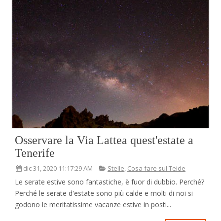
Osservare la Via Lattea quest'estate a
Tenerife
dic 31, 2020 11:17:29 AM
Stelle
,
Cosa fare sul Teide
Le serate estive sono fantastiche, è fuor di dubbio. Perché?
Perché le serate d'estate sono più calde e molti di noi si
godono le meritatissime vacanze estive in posti...