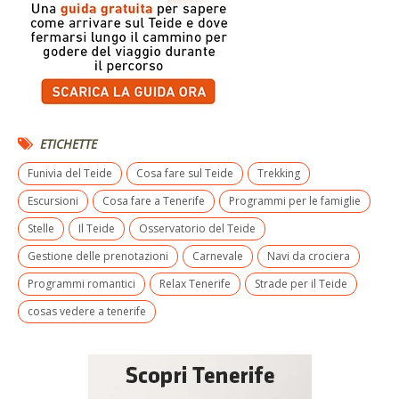
ETICHETTE
Funivia del Teide
Cosa fare sul Teide
Trekking
Escursioni
Cosa fare a Tenerife
Programmi per le famiglie
Stelle
Il Teide
Osservatorio del Teide
Gestione delle prenotazioni
Carnevale
Navi da crociera
Programmi romantici
Relax Tenerife
Strade per il Teide
cosas vedere a tenerife