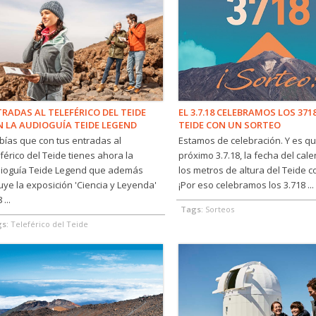
RADAS AL TELEFÉRICO DEL TEIDE
EL 3.7.18 CELEBRAMOS LOS 371
 LA AUDIOGUÍA TEIDE LEGEND
TEIDE CON UN SORTEO
bías que con tus entradas al
Estamos de celebración. Y es qu
eférico del Teide tienes ahora la
próximo 3.7.18, la fecha del cal
ioguía Teide Legend que además
los metros de altura del Teide c
luye la exposición 'Ciencia y Leyenda'
¡Por eso celebramos los 3.718 ...
 ...
Tags:
Sorteos
gs:
Teleférico del Teide