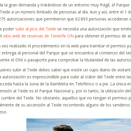
a la gran demanda y tratándose de un entorno muy frágil, el Parque Na
 Teide a un número limitado de personas al día. Aun y así, entre el 1 
275 autorizaciones que permitieron que 62.893 personas accedieran 
a poder
subir al pico del Teide
se necesita una autorización que emite
el
sitio web de reservas de Tenerife ON
para obtener el permiso de as
 vez realizado el procedimiento en la web para tramitar el permiso p
e entrega al personal del Parque que se encuentra al comienzo del se
sente el DNI o pasaporte para comprobar la titularidad de las autori
quieres subir al Teide debes saber que existe un cupo diario de visitante
a autorización es imprescindible para subir al cráter del Teide entre l
acceda hasta la zona de la Rambleta en Teleférico o a pie. La única e
ensión al Teide es el Parque Nacional y, por lo tanto, la utilización de
a cumbre del Teide. No obstante, aquellos que no tengan el permiso pa
almente de su ascensión al Teide recorriendo alguno de los senderos q
eso.