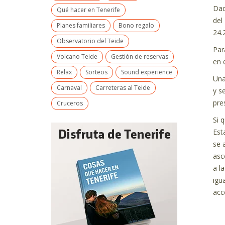
Dad
Qué hacer en Tenerife
del
Planes familiares
Bono regalo
24.
Observatorio del Teide
Par
Volcano Teide
Gestión de reservas
en 
Relax
Sorteos
Sound experience
Una
Carnaval
Carreteras al Teide
y s
pre
Cruceros
Si 
Est
se 
asc
a l
igu
acc