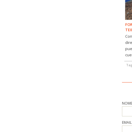
FOR
TEI
Con
dir
pue
cue
Ta
NOMB
EMAIL