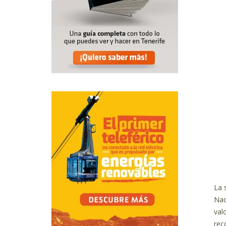
La 
Nac
val
rec