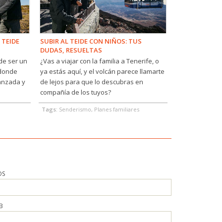
 TEIDE
SUBIR AL TEIDE CON NIÑOS: TUS
DUDAS, RESUELTAS
 de ser un
¿Vas a viajar con la familia a Tenerife, o
 donde
ya estás aquí, y el volcán parece llamarte
vanzada y
de lejos para que lo descubras en
compañía de los tuyos?
Tags:
Senderismo, Planes familiares
OS
B