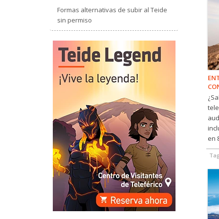
Formas alternativas de subir al Teide
sin permiso
ENT
CON
¿Sa
tel
aud
inc
en 8
Ta