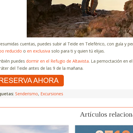
resumidas cuentas, puedes subir al Teide en Teleférico, con guía y per
po reducido
o
en exclusiva
solo para ti y quien tú elijas.
mbién puedes
dormir en el Refugio de Altavista
. La pernoctación en el
cráter del Teide antes de las 9 de la mañana.
quetas
:
Senderismo
,
Excursiones
Artículos relacio