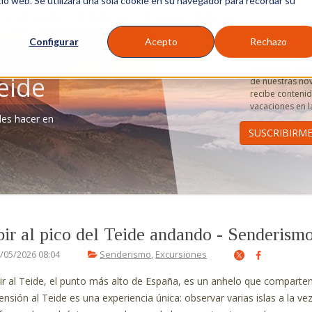
tio web. Se utilizará una sola cookie en su navegador para recordar su
s y Actividades
Teide hoy
Ayuda
Buscar
Configurar
Acepto
Rechazo
Tenerife y e
Suscríbete a nu
eide
de nuestras nov
recibe contenido
vacaciones en la
des hacer en
ir al pico del Teide andando - Senderismo
/05/2026 08:04
Senderismo
,
Excursiones
ir al Teide, el punto más alto de España, es un anhelo que comparten
ensión al Teide es una experiencia única: observar varias islas a la vez