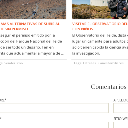
MAS ALTERNATIVAS DE SUBIR AL
VISITAR EL OBSERVATORIO DEL
DE SIN PERMISO
CON NIÑOS
seguir el permiso emitido por la
El Observatorio del Teide, dista
ección del Parque Nacional del Teide
lugar únicamente para adultos
de ser todo un desafío. Ten en
solo tienen cabida la ciencia a
nta que actualmente la mayoría de ...
la investigación.
gs:
Senderismo
Tags:
Estrellas, Planes familiares
Comentarios
RE
*
APELLID
*
SITIO WE