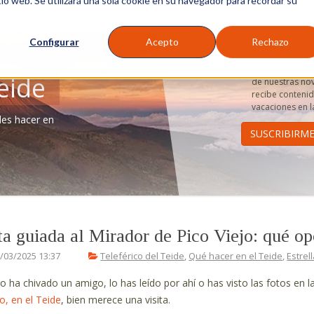
tio web. Se utilizará una sola cookie en su navegador para recordar su
s y Actividades
Teide hoy
Ayuda
Buscar
Configurar
Acepto
Rechazo
Tenerife y e
Suscríbete a nu
eide
de nuestras nov
recibe contenido
vacaciones en la
des hacer en
a guiada al Mirador de Pico Viejo: qué op
/03/2025 13:37
Teleférico del Teide
,
Qué hacer en el Teide
,
Estrel
lo ha chivado un amigo, lo has leído por ahí o has visto las fotos en l
jo, en el Teide
, bien merece una visita.