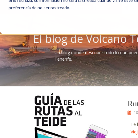
Si lo rechaza, su información no será rastreada cuando visite este si
Tour
preferencia de no ser rastreado.
El blog de Volcano T
Un blog donde descubrir todo lo que pue
Tenerife.
Rut
10
Te 
Vie