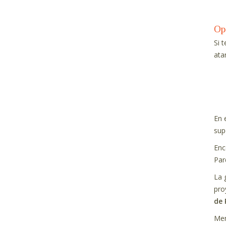
Op
Si 
ata
En 
sup
Enc
Par
La 
pro
de 
Men