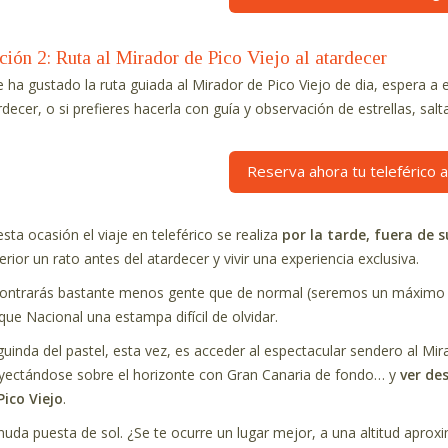
ción 2: Ruta al Mirador de Pico Viejo al atardecer
te ha gustado la ruta guiada al Mirador de Pico Viejo de dia, espera a
rdecer, o si prefieres hacerla con guía y observación de estrellas, salt
Reserva ahora tu teleférico a
esta ocasión el viaje en teleférico se realiza
por la tarde, fuera de 
erior un rato antes del atardecer y vivir una experiencia exclusiva.
ontrarás bastante menos gente que de normal (seremos un máximo de 
que Nacional una estampa difícil de olvidar.
guinda del pastel, esta vez, es acceder al espectacular sendero al Mir
yectándose sobre el horizonte con Gran Canaria de fondo… y
ver des
Pico Viejo
.
uda puesta de sol. ¿Se te ocurre un lugar mejor, a una altitud apro