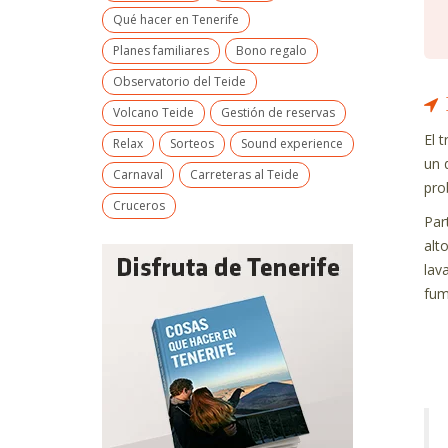
Qué hacer en Tenerife
Planes familiares
Bono regalo
Observatorio del Teide
Volcano Teide
Gestión de reservas
El 
Relax
Sorteos
Sound experience
un 
Carnaval
Carreteras al Teide
pro
Cruceros
Par
alt
lav
fum