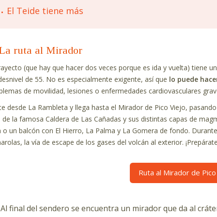
El Teide tiene más
La ruta al Mirador
trayecto (que hay que hacer dos veces porque es ida y vuelta) tiene u
desnivel de 55. No es especialmente exigente, así que
lo puede hace
blemas de movilidad, lesiones o enfermedades cardiovasculares grav
te desde La Rambleta y llega hasta el Mirador de Pico Viejo, pasand
o de la famosa Caldera de Las Cañadas y sus distintas capas de magm
a o un balcón con El Hierro, La Palma y La Gomera de fondo. Durant
arolas, la vía de escape de los gases del volcán al exterior. ¡Prepárat
Ruta al Mirador de Pico
Al final del sendero se encuentra un mirador que da al crát