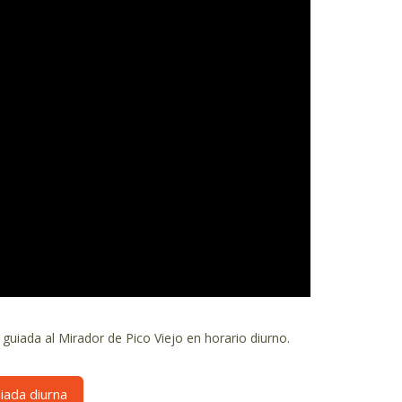
 guiada al Mirador de Pico Viejo en horario diurno.
iada diurna