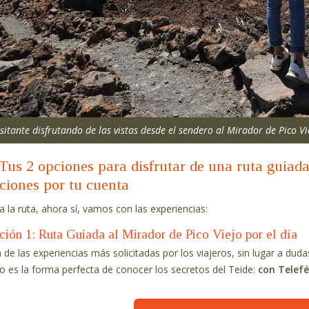
isitante disfrutando de las vistas desde el sendero al Mirador de Pico Vi
Tus 2 opciones para disfrutar de una ruta guiada
ciones por tu cuenta
ta la ruta, ahora sí, vamos con las experiencias:
ción 1: Ruta Guiada al Mirador de Pico Viejo por el día
 de las experiencias más solicitadas por los viajeros, sin lugar a duda
o es la forma perfecta de conocer los secretos del Teide:
con Telefé